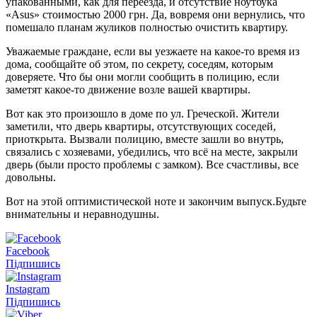
упакованными, как для переезда, и отсутствие ноутбука
«Asus» стоимостью 2000 грн. Да, вовремя они вернулись, что
помешало планам жуликов полностью очистить квартиру.
Уважаемые граждане, если вы уезжаете на какое-то время из
дома, сообщайте об этом, по секрету, соседям, которым
доверяете. Что бы они могли сообщить в полицию, если
заметят какое-то движение возле вашей квартиры.
Вот как это произошло в доме по ул. Греческой. Жители
заметили, что дверь квартиры, отсутствующих соседей,
приоткрыта. Вызвали полицию, вместе зашли во внутрь,
связались с хозяевами, убедились, что всё на месте, закрыли
дверь (были просто проблемы с замком). Все счастливы, все
довольны.
Вот на этой оптимистической ноте и закончим выпуск.Будьте
внимательны и неравнодушны.
Facebook
Підпишись
Instagram
Підпишись