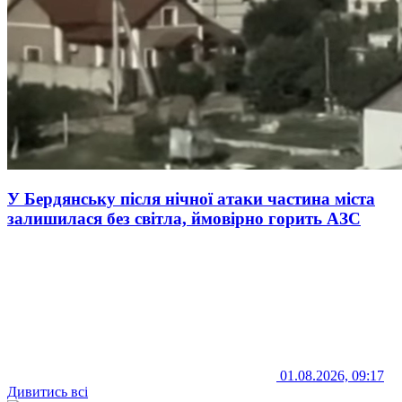
У Бердянську після нічної атаки частина міста
залишилася без світла, ймовірно горить АЗС
01.08.2026, 09:17
Дивитись всі