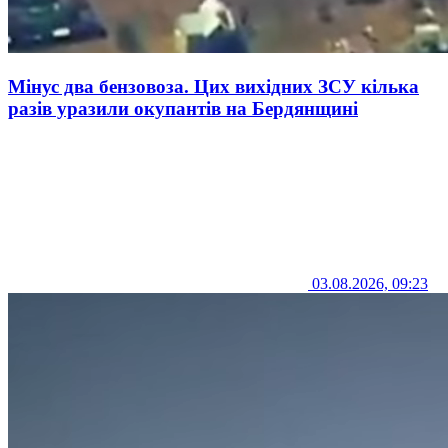
Мінус два бензовоза. Цих вихідних ЗСУ кілька
разів уразили окупантів на Бердянщині
03.08.2026, 09:23