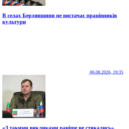
В селах Бердянщини не вистачає працівників
культури
06.08.2026, 19:35
«З такими викликами раніше не стикались».