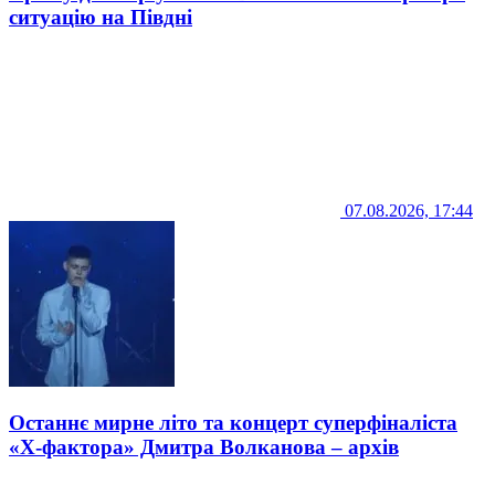
ситуацію на Півдні
07.08.2026, 17:44
Останнє мирне літо та концерт суперфіналіста
«Х-фактора» Дмитра Волканова – архів