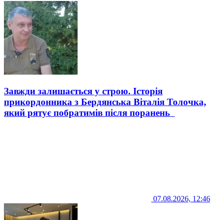
Завжди залишається у строю. Історія
прикордонника з Бердянська Віталія Толочка,
який рятує побратимів після поранень
07.08.2026, 12:46