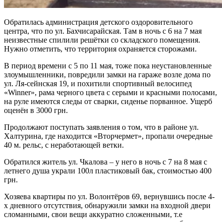
Обратилась администрация детского оздоровительного
центра, что по ул. Бахчисарайская. Там в ночь с 6 на 7 мая
неизвестные спилили решётки со складского помещения.
Нужно отметить, что территория охраняется сторожами.
В период времени с 5 по 11 мая, тоже пока неустановленные
злоумышленники, повредили замки на гараже возле дома по
ул. Ля-сейнская 19, и похитили спортивный велосипед
«Winner», рама черного цвета с серыми и красными полосами,
на руле имеются следы от сварки, сиденье порванное. Ущерб
оценён в 3000 грн.
Продолжают поступать заявления о том, что в районе ул.
Халтурина, где находится «Вторчермет», пропали очередные
40 м. рельс, с неработающей ветки.
Обратился житель ул. Чкалова – у него в ночь с 7 на 8 мая с
летнего душа украли 100л пластиковый бак, стоимостью 400
грн.
Хозяева квартиры по ул. Волонтёров 69, вернувшись после 4-
х дневного отсутствия, обнаружили замки на входной двери
сломанными, свои вещи аккуратно сложенными, т.е