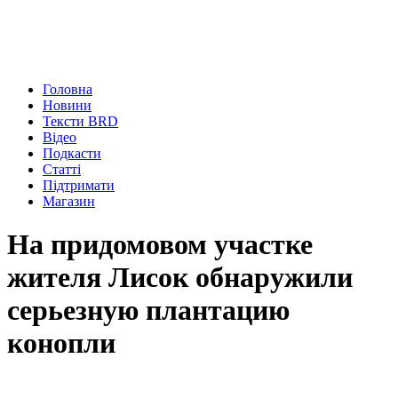
Головна
Новини
Тексти BRD
Відео
Подкасти
Статті
Підтримати
Магазин
На придомовом участке
жителя Лисок обнаружили
серьезную плантацию
конопли