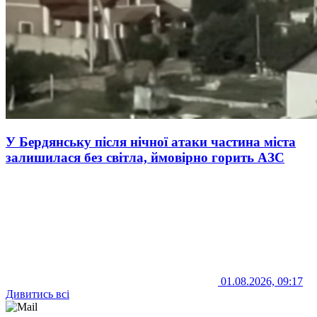
У Бердянську після нічної атаки частина міста
залишилася без світла, ймовірно горить АЗС
01.08.2026, 09:17
Дивитись всі