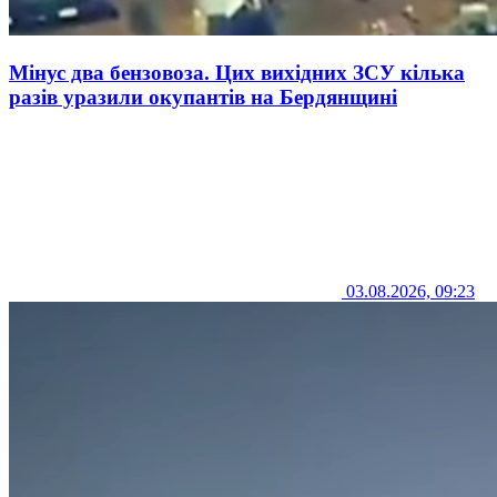
Мінус два бензовоза. Цих вихідних ЗСУ кілька
разів уразили окупантів на Бердянщині
03.08.2026, 09:23