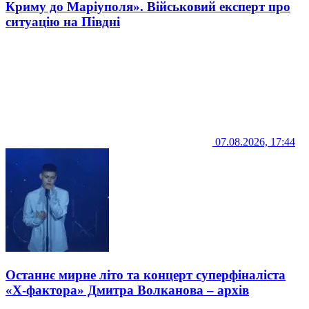
Криму до Маріуполя». Військовий експерт про
ситуацію на Півдні
07.08.2026, 17:44
Останнє мирне літо та концерт суперфіналіста
«Х-фактора» Дмитра Волканова – архів