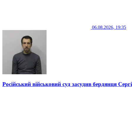
06.08.2026, 19:35
Російський військовий суд засудив бердянця Серг