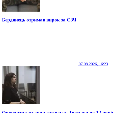
Бердянець отримав вирок за СЗЧ
07.08.2026, 16:23
Окупанти засудили жительку Токмака на 12 рокі