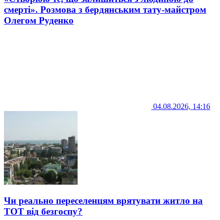
смерті». Розмова з бердянським тату-майстром
Олегом Руденко
04.08.2026, 14:16
Чи реально переселенцям врятувати житло на
ТОТ від безгоспу?