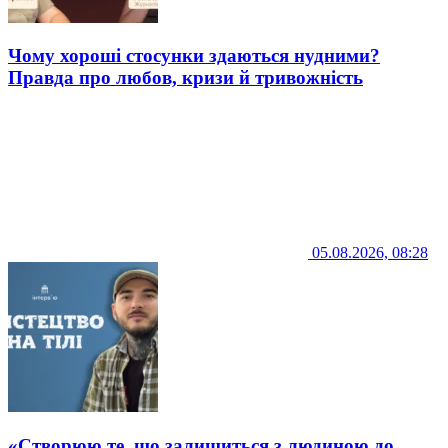
Чому хороші стосунки здаються нудними?
Правда про любов, кризи й тривожність
05.08.2026, 08:28
«Створюю те, що залишиться з людиною до