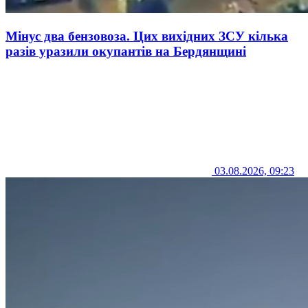
Мінус два бензовоза. Цих вихідних ЗСУ кілька
разів уразили окупантів на Бердянщині
03.08.2026, 09:23