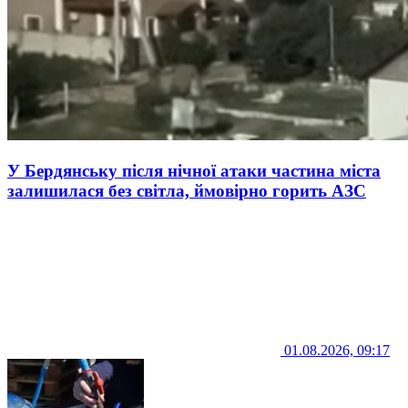
У Бердянську після нічної атаки частина міста
залишилася без світла, ймовірно горить АЗС
01.08.2026, 09:17