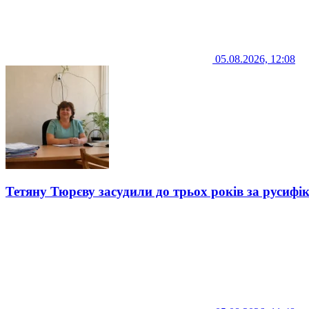
05.08.2026, 12:08
Тетяну Тюрєву засудили до трьох років за русифі