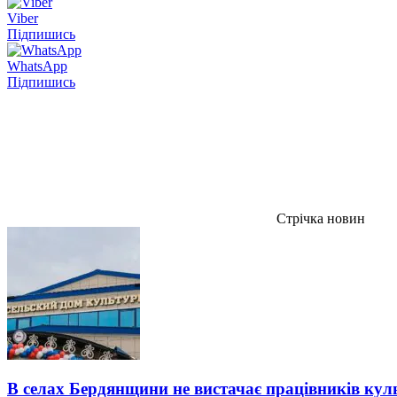
Viber
Підпишись
WhatsApp
Підпишись
Стрічка новин
В селах Бердянщини не вистачає працівників кул