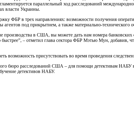
гламентируется параллельный ход расследований международног
ах власти Украины.
ржку ФБР в трех направлениях: возможности получения операт
ы агентов под прикрытием, а также материально-технического о
е производства в США, вы можете дать нам номера банковских сч
ыстрее”, – отметил глава сектора ФБР Мэтью Мун, добавив, чт
меть возможность присутствовать во время проведения следстве
ьного бюро расследований США – для помощи детективам НАБУ 
обучение детективов НАБУ.