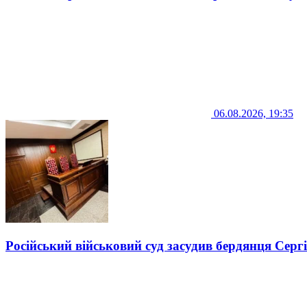
06.08.2026, 19:35
Російський військовий суд засудив бердянця Серг