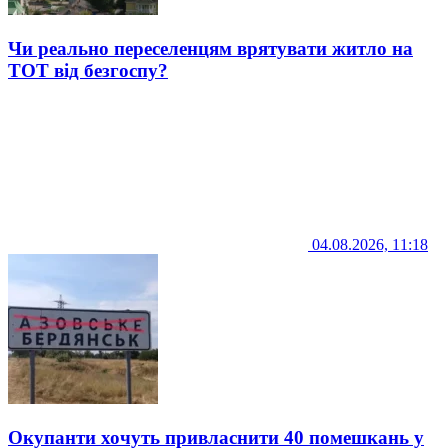
Чи реально переселенцям врятувати житло на
ТОТ від безгоспу?
04.08.2026, 11:18
Окупанти хочуть привласнити 40 помешкань у