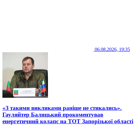
06.08.2026, 19:35
«З такими викликами раніше не стикались».
Гауляйтер Балицький прокоментував
енергетичний колапс на ТОТ Запорізької області