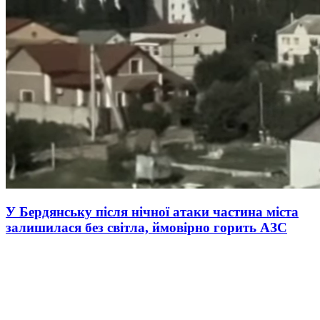
У Бердянську після нічної атаки частина міста
залишилася без світла, ймовірно горить АЗС