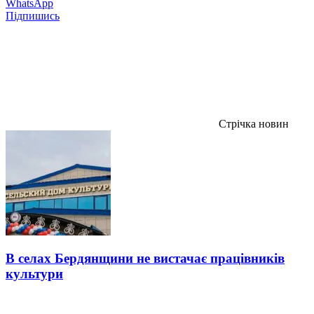
WhatsApp
Підпишись
Стрічка новин
В селах Бердянщини не вистачає працівників
культури