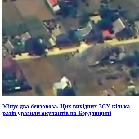
Мінус два бензовоза. Цих вихідних ЗСУ кілька
разів уразили окупантів на Бердянщині