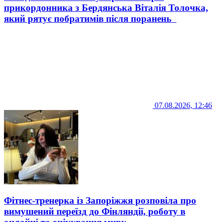
прикордонника з Бердянська Віталія Толочка,
який рятує побратимів після поранень
07.08.2026, 12:46
Фітнес-тренерка із Запоріжжя розповіла про
вимушений переїзд до Фінляндії, роботу в