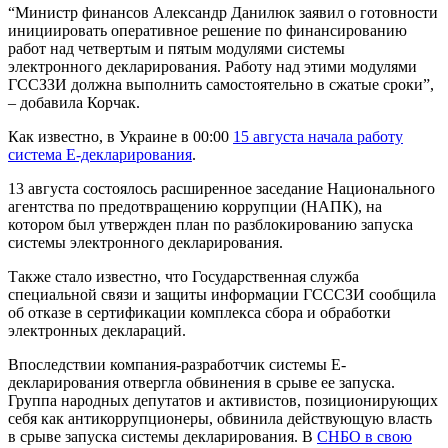
“Министр финансов Александр Данилюк заявил о готовности
инициировать оперативное решение по финансированию
работ над четвертым и пятым модулями системы
электронного декларирования. Работу над этими модулями
ГССЗЗИ должна выполнить самостоятельно в сжатые сроки”,
– добавила Корчак.
Как известно, в Украине в 00:00
15 августа начала работу
система Е-декларирования
.
13 августа состоялось расширенное заседание Национального
агентства по предотвращению коррупции (НАПК), на
котором был утвержден план по разблокированию запуска
системы электронного декларирования.
Также стало известно, что Государственная служба
специальной связи и защиты информации ГСССЗИ сообщила
об отказе в сертификации комплекса сбора и обработки
электронных деклараций.
Впоследствии компания-разработчик системы Е-
декларирования отвергла обвинения в срыве ее запуска.
Группа народных депутатов и активистов, позиционирующих
себя как антикоррупционеры, обвинила действующую власть
в срыве запуска системы декларирования. В
СНБО в свою