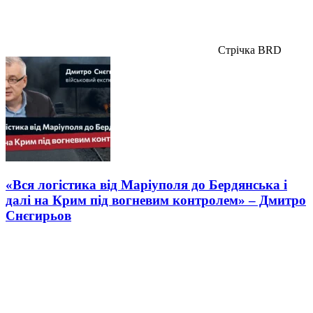
Стрічка BRD
«Вся логістика від Маріуполя до Бердянська і
далі на Крим під вогневим контролем» – Дмитро
Снєгирьов