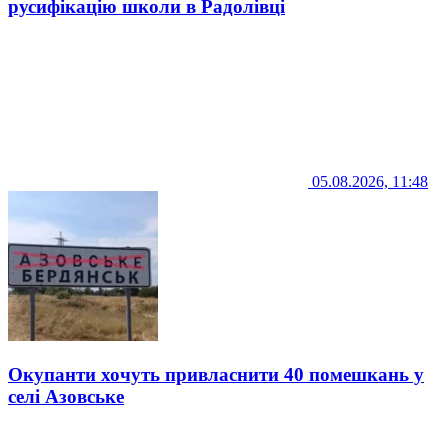
русифікацію школи в Радолівці
05.08.2026, 11:48
Окупанти хочуть привласнити 40 помешкань у
селі Азовське