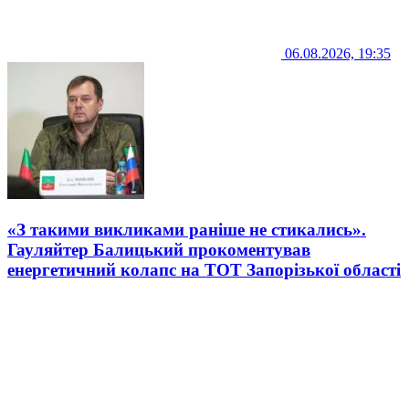
06.08.2026, 19:35
«З такими викликами раніше не стикались».
Гауляйтер Балицький прокоментував
енергетичний колапс на ТОТ Запорізької області