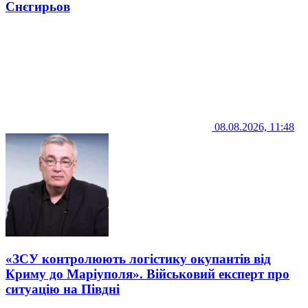
Снєгирьов
08.08.2026, 11:48
«ЗСУ контролюють логістику окупантів від
Криму до Маріуполя». Військовий експерт про
ситуацію на Півдні