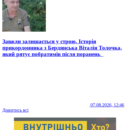
Завжди залишається у строю. Історія
прикордонника з Бердянська Віталія Толочка,
який рятує побратимів після поранень
07.08.2026, 12:46
Дивитись всі