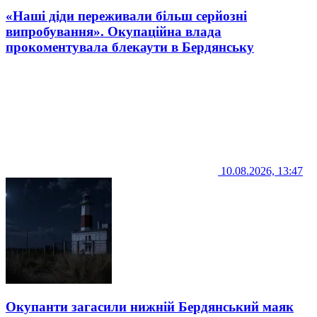
«Наші діди переживали більш серйозні
випробування». Окупаційна влада
прокоментувала блекаути в Бердянську
10.08.2026, 13:47
Окупанти загасили нижній Бердянський маяк