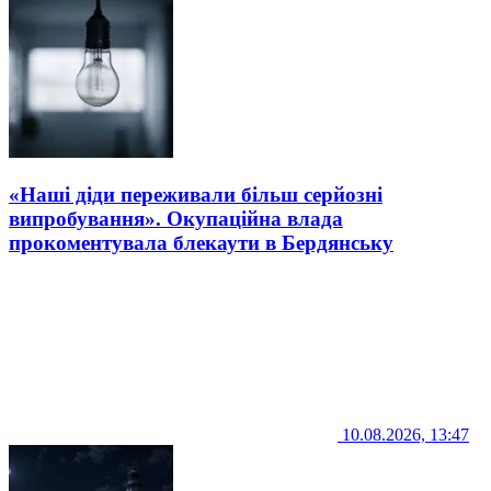
«Наші діди переживали більш серйозні
випробування». Окупаційна влада
прокоментувала блекаути в Бердянську
10.08.2026, 13:47