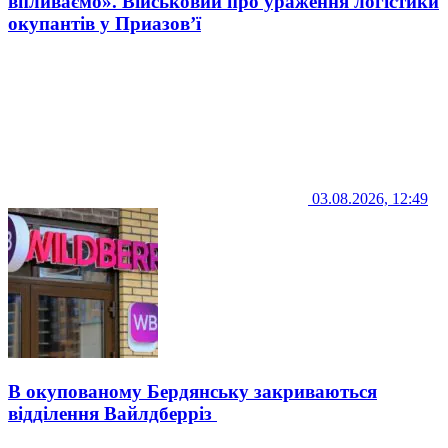
впливаємо». Військовий про ураження логістики
окупантів у Приазов’ї
03.08.2026, 12:49
В окупованому Бердянську закриваються
відділення Вайлдберріз