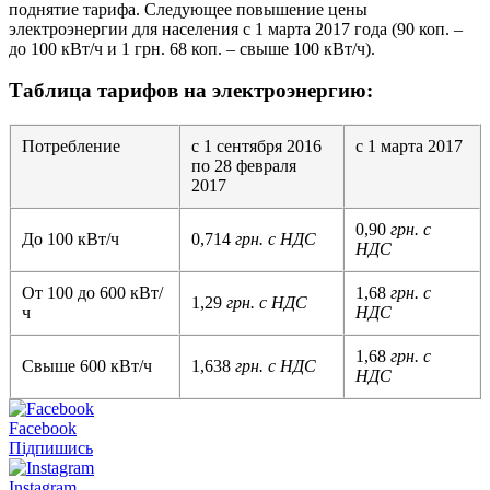
поднятие тарифа. Следующее повышение цены
электроэнергии для населения с 1 марта 2017 года (90 коп. –
до 100 кВт/ч и 1 грн. 68 коп. – свыше 100 кВт/ч).
Таблица тарифов на электроэнергию:
Потребление
с 1 сентября 2016
с 1 марта 2017
по 28 февраля
2017
0,90
грн. с
До 100 кВт/ч
0,714
грн. с НДС
НДС
От 100 до 600 кВт/
1,68
грн. с
1,29
грн. с НДС
ч
НДС
1,68
грн. с
Свыше 600 кВт/ч
1,638
грн. с НДС
НДС
Facebook
Підпишись
Instagram