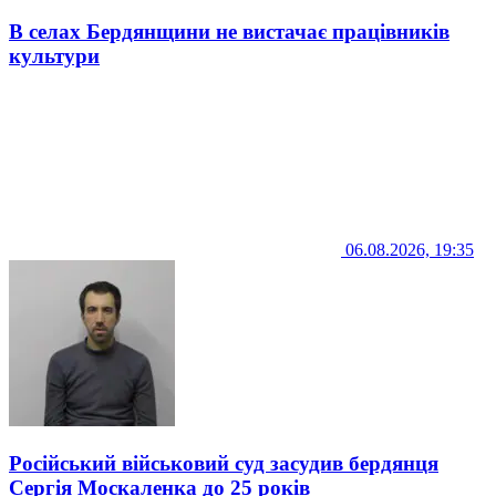
В селах Бердянщини не вистачає працівників
культури
06.08.2026, 19:35
Російський військовий суд засудив бердянця
Сергія Москаленка до 25 років