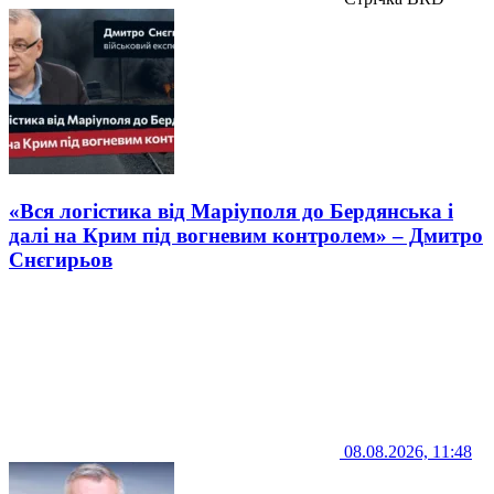
«Вся логістика від Маріуполя до Бердянська і
далі на Крим під вогневим контролем» – Дмитро
Снєгирьов
08.08.2026, 11:48