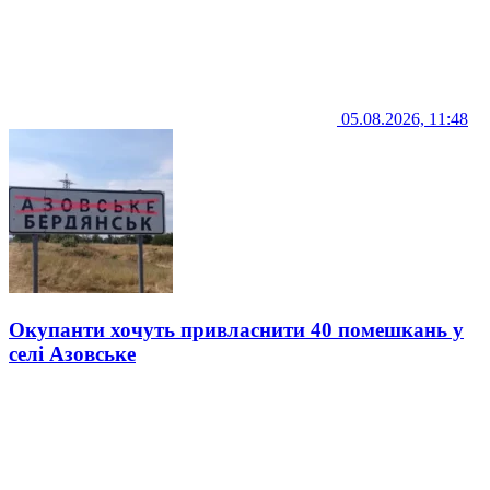
05.08.2026, 11:48
Окупанти хочуть привласнити 40 помешкань у
селі Азовське