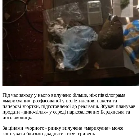
Під час заходу у нього вилучено більше, ніж півкілограма
«марихуани», розфасованої у поліетиленові пакети та
паперові згортки, підготовленої до реалізації. Збувач планував
продати «диво-зілля» у середі наркозалежних Бердянська та
його околиць.
За цінами «чорного» ринку вилучена «марихуана» може
коштувати близько двадцяти тисяч гривень.