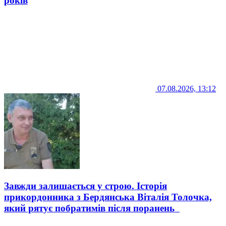
років
07.08.2026, 13:12
Завжди залишається у строю. Історія
прикордонника з Бердянська Віталія Толочка,
який рятує побратимів після поранень