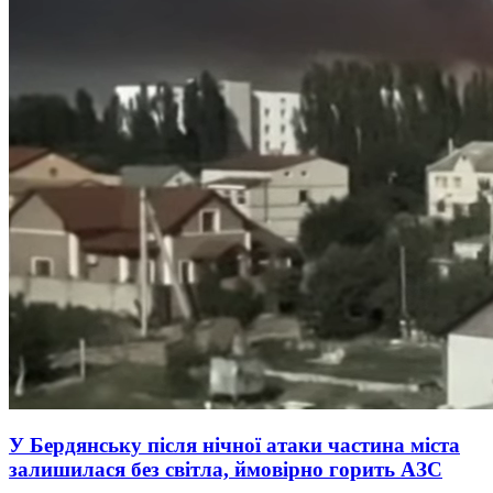
У Бердянську після нічної атаки частина міста
залишилася без світла, ймовірно горить АЗС