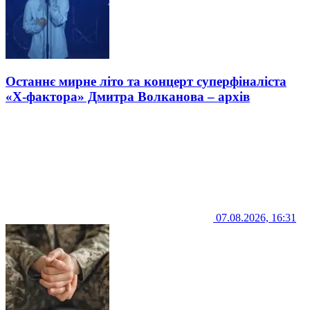
Останнє мирне літо та концерт суперфіналіста
«Х-фактора» Дмитра Волканова – архів
07.08.2026, 16:31