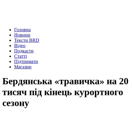
Головна
Новини
Тексти BRD
Відео
Подкасти
Статті
Підтримати
Магазин
Бердянська «травичка» на 20
тисяч під кінець курортного
сезону