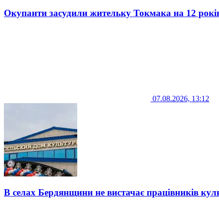
Окупанти засудили жительку Токмака на 12 рокі
07.08.2026, 13:12
В селах Бердянщини не вистачає працівників кул