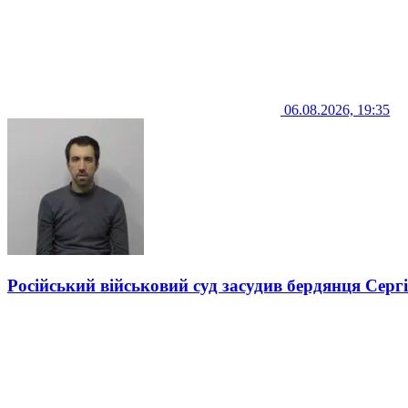
06.08.2026, 19:35
Російський військовий суд засудив бердянця Серг