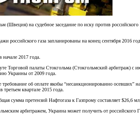
м (Швеция) на судебное заседание по иску против российского
жи российского газа запланированы на конец сентября 2016 года
 начале 2017 года.
те Торговой палаты Стокгольма (Стокгольмский арбитраж) с ию
рию Украины от 2009 года.
ое требование об оплате якобы “несанкционированно осевших” н
 в третьем квартале 2015 года.
щая сумма претензий Нафтогаза к Газпрому составляет $26,6 млр
гольмским арбитражем, Украина может получить от российского 