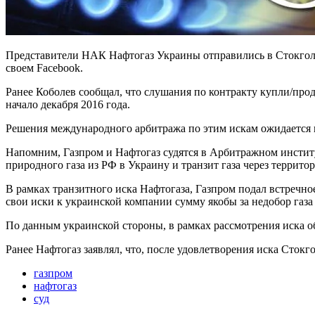
Представители НАК Нафтогаз Украины отправились в Стокголь
своем Facebook.
Ранее Коболев сообщал, что слушания по контракту купли/прода
начало декабря 2016 года.
Решения международного арбитража по этим искам ожидается в
Напомним, Газпром и Нафтогаз судятся в Арбитражном институ
природного газа из РФ в Украину и транзит газа через террито
В рамках транзитного иска Нафтогаза, Газпром подал встречн
свои иски к украинской компании сумму якобы за недобор газа
По данным украинской стороны, в рамках рассмотрения иска об
Ранее Нафтогаз заявлял, что, после удовлетворения иска Сток
газпром
нафтогаз
суд