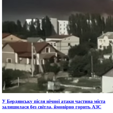
У Бердянську після нічної атаки частина міста
залишилася без світла, ймовірно горить АЗС