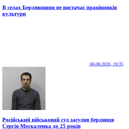
В селах Бердянщини не вистачає працівників
культури
06.08.2026, 19:35
Російський військовий суд засудив бердянця
Сергія Москаленка до 25 років