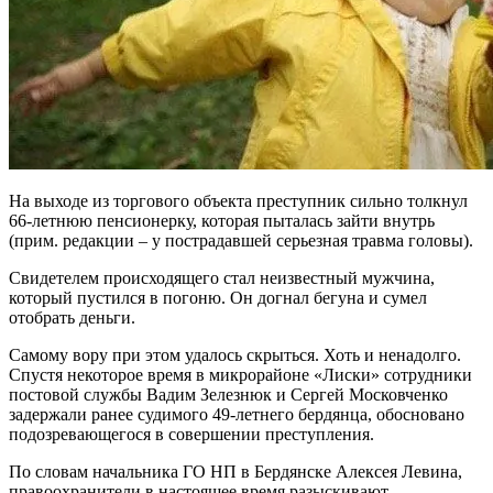
На выходе из торгового объекта преступник сильно толкнул
66-летнюю пенсионерку, которая пыталась зайти внутрь
(прим. редакции – у пострадавшей серьезная травма головы).
Свидетелем происходящего стал неизвестный мужчина,
который пустился в погоню. Он догнал бегуна и сумел
отобрать деньги.
Самому вору при этом удалось скрыться. Хоть и ненадолго.
Спустя некоторое время в микрорайоне «Лиски» сотрудники
постовой службы Вадим Зелезнюк и Сергей Московченко
задержали ранее судимого 49-летнего бердянца, обосновано
подозревающегося в совершении преступления.
По словам начальника ГО НП в Бердянске Алексея Левина,
правоохранители в настоящее время разыскивают