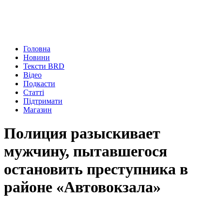
Головна
Новини
Тексти BRD
Відео
Подкасти
Статті
Підтримати
Магазин
Полиция разыскивает
мужчину, пытавшегося
остановить преступника в
районе «Автовокзала»