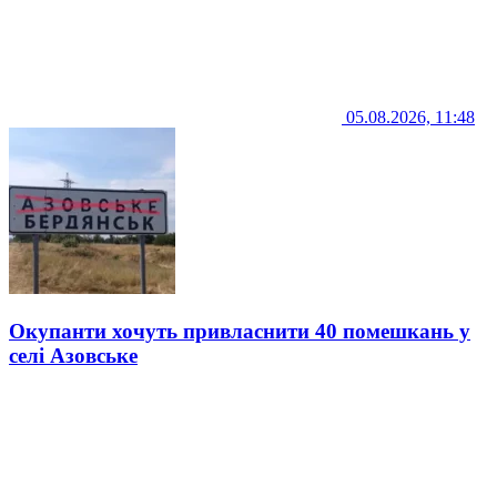
05.08.2026, 11:48
Окупанти хочуть привласнити 40 помешкань у
селі Азовське