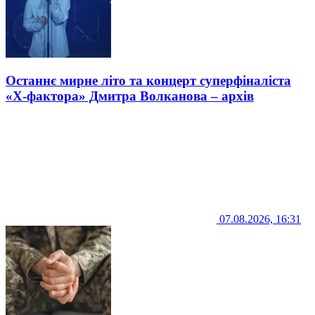
Останнє мирне літо та концерт суперфіналіста
«Х-фактора» Дмитра Волканова – архів
07.08.2026, 16:31