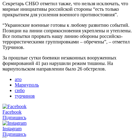
Секретарь СНБО отметил также, что нельзя исключать, что
мирные инициативы российской стороны “есть только
прикрытием для усиления военного противостояния”.
“Украинские военные готовы к любому развитию событий.
Позиции на линии соприкосновения укреплены и утеплены.
Все попытки прорвать нашу линию обороны российско-
террористическими группировками – обречены”, – отметил
Турчинов.
За прошлые сутки боевики незаконных вооруженных
формирований 41 раз нарушили режим тишины. На
мариупольском направлении было 26 обстрелов.
ато
Мариуполь
снбо
турчинов
Facebook
Підпишись
Instagram
Підпишись