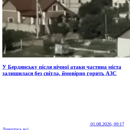
У Бердянську після нічної атаки частина міста
залишилася без світла, ймовірно горить АЗС
01.08.2026, 09:17
Дивитись всі