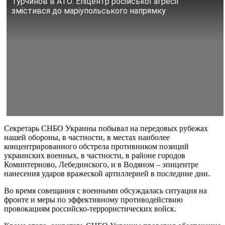
Турчинов в АТО: Епіцентр російської агресії
змістився до маріупольського напрямку
Секретарь СНБО Украины побывал на передовых рубежах
нашей обороны, в частности, в местах наиболее
концентрированного обстрела противником позиций
украинских военных, в частности, в районе городов
Коминтерново, Лебединского, и в Водяном – эпицентре
нанесения ударов вражеской артиллерией в последние дни.
Во время совещания с военными обсуждалась ситуация на
фронте и меры по эффективному противодействию
провокациям российско-террористических войск.