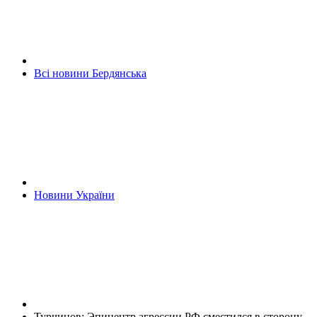
Всі новини Бердянська
Новини України
Турчинов: Эпицентр агрессии РФ сместился в сторону