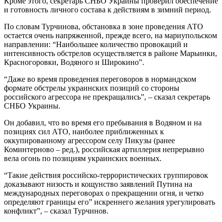
Кроме этого, секретарь СНБО Украины проверил обеспечение
и готовность личного состава к действиям в зимний период.
По словам Турчинова, обстановка в зоне проведения АТО
остается очень напряженной, прежде всего, на мариупольском
направлении: “Наибольшее количество провокаций и
интенсивность обстрелов осуществляется в районе Марьинки,
Красногоровки, Водяного и Широкино”.
“Даже во время проведения переговоров в нормандском
формате обстрелы украинских позиций со стороны
российского агрессора не прекращались”, – сказал секретарь
СНБО Украины.
Он добавил, что во время его пребывания в Водяном и на
позициях сил АТО, наиболее приближенных к
оккупированному агрессором селу Пикузы (ранее
Коминтерново – ред.), российская артиллерия непрерывно
вела огонь по позициям украинских военных.
“Такие действия российско-террористических группировок
доказывают низость и кощунство заявлений Путина на
международных переговорах о прекращении огня, и четко
определяют границы его” искреннего желания урегулировать
конфликт”, – сказал Турчинов.