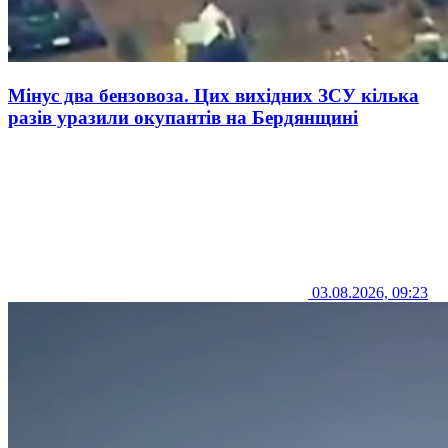
Мінус два бензовоза. Цих вихідних ЗСУ кілька
разів уразили окупантів на Бердянщині
03.08.2026, 09:23