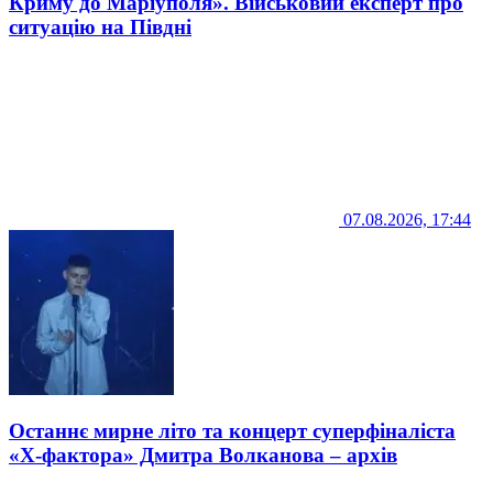
Криму до Маріуполя». Військовий експерт про
ситуацію на Півдні
07.08.2026, 17:44
Останнє мирне літо та концерт суперфіналіста
«Х-фактора» Дмитра Волканова – архів