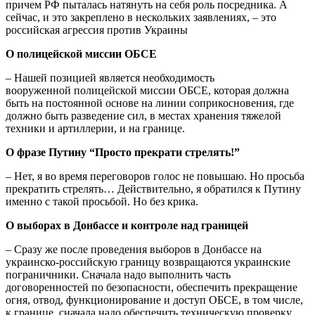
причем РФ пыталась натянуть на себя роль посредника. А
сейчас, и это закреплено в нескольких заявлениях, – это
российская агрессия против Украины
О полицейской миссии ОБСЕ
– Нашей позицией является необходимость
вооруженной полицейской миссии ОБСЕ, которая должна
быть на постоянной основе на линии соприкосновения, где
должно быть разведение сил, в местах хранения тяжелой
техники и артиллерии, и на границе.
О фразе Путину “Просто прекрати стрелять!”
– Нет, я во время переговоров голос не повышаю. Но просьба
прекратить стрелять… Действительно, я обратился к Путину
именно с такой просьбой. Но без крика.
О в
ыборах в Донбассе и контроле над границей
– Сразу же после проведения выборов в Донбассе на
украинско-российскую границу возвращаются украинские
пограничники. Сначала надо выполнить часть
договоренностей по безопасности, обеспечить прекращение
огня, отвод, функционирование и доступ ОБСЕ, в том числе,
к границе, сначала надо обеспечить техническую проверку,