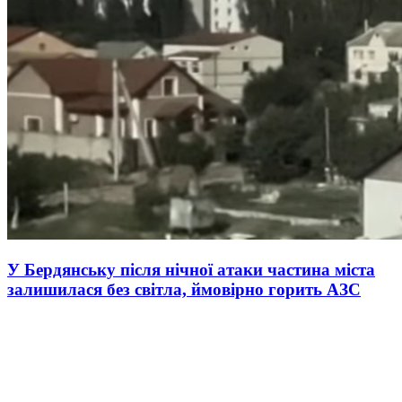
У Бердянську після нічної атаки частина міста
залишилася без світла, ймовірно горить АЗС