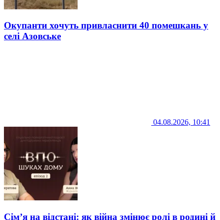
Окупанти хочуть привласнити 40 помешкань у
селі Азовське
04.08.2026, 10:41
Сім’я на відстані: як війна змінює ролі в родині й