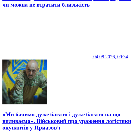
чи можна не втратити близькість
04.08.2026, 09:34
«Ми бачимо дуже багато і дуже багато на що
впливаємо». Військовий про ураження логістики
окупантів у Приазов’ї