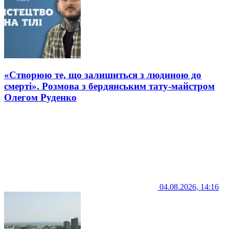
«Створюю те, що залишиться з людиною до
смерті». Розмова з бердянським тату-майстром
Олегом Руденко
04.08.2026, 14:16