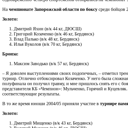
На
чемпионате Запорожской области по боксу
среди бойцов 2
Золото:
Дмитрий Яхин (в/к 44 кг, ДЮСШ)
Григорий Козаченко (в/к 46 кг, Бердянск)
Влад Палько (в/к 48 кг, Бердянск)
Илья Вуколов (в/к 70 кг, Бердянск)
Бронза:
Максим Заводько (в/к 57 кг, Бердянск)
– Я доволен выступлениями своих подопечных, – отметил трен
турнир. Отлично отбоксировал Козаченко. У него была сложная
полуфинала он получил травму, и мне пришлось снять его с боя
представителя КБ «Чемпион»: Мульченко, Горячий и Куцевляк. П
соответствующие результаты.
В то же время юноши 2004/05 приняли участие в
турнире пам
Золото:
Дмитрий Мищенко (в/к 43 кг, Бердянск)