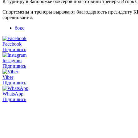
К турниру в Запорожье боксеров подготовили тренеры Игорь С
Спортсмены и тренеры выражают благодарность президенту КБ
соревнования.
бокс
Facebook
Підпишись
Instagram
Підпишись
Viber
Підпишись
WhatsApp
Підпишись