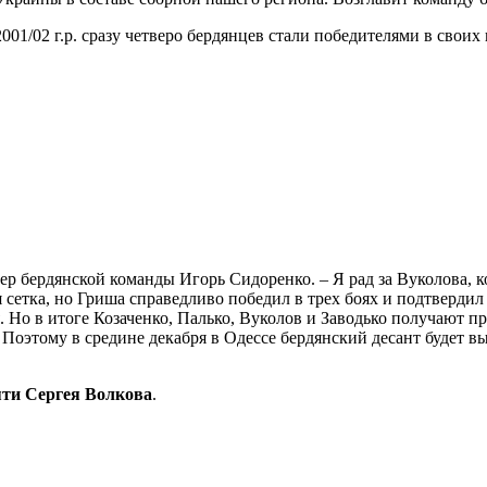
001/02 г.р. сразу четверо бердянцев стали победителями в своих
ер бердянской команды Игорь Сидоренко. – Я рад за Вуколова, 
 сетка, но Гриша справедливо победил в трех боях и подтвердил
. Но в итоге Козаченко, Палько, Вуколов и Заводько получают п
оэтому в средине декабря в Одессе бердянский десант будет выг
яти Сергея Волкова
.