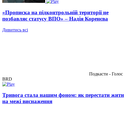
«Прописка на підконтрольній території не
позбавляє статусу ВПО» – Надія Коренєва
Дивитись всі
Подкасти - Голос
BRD
Тривога стала нашим фоном: як перестати жити
на межі виснаження