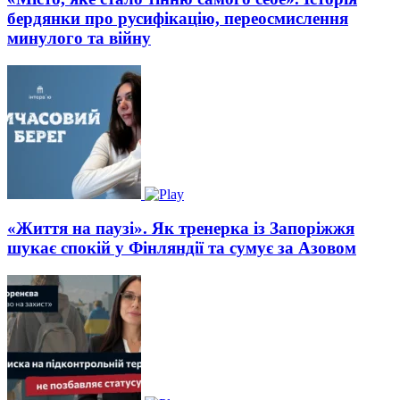
бердянки про русифікацію, переосмислення
минулого та війну
«Життя на паузі». Як тренерка із Запоріжжя
шукає спокій у Фінляндії та сумує за Азовом