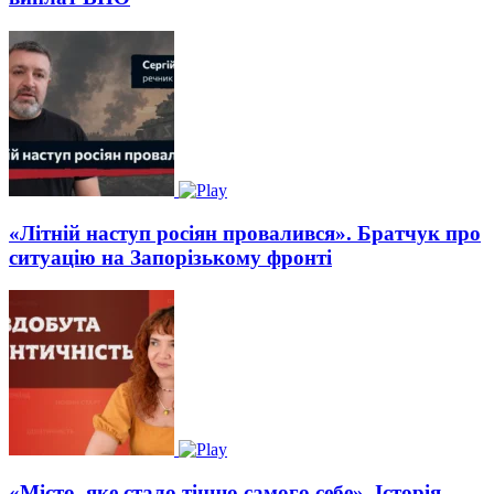
«Літній наступ росіян провалився». Братчук про
ситуацію на Запорізькому фронті
«Місто, яке стало тінню самого себе». Історія