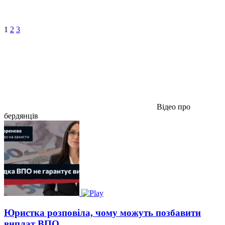
1
2
3
Відео про
бердянців
Юристка розповіла, чому можуть позбавити
виплат ВПО