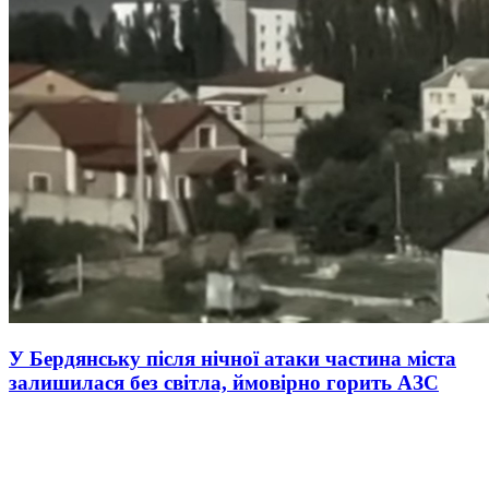
У Бердянську після нічної атаки частина міста
залишилася без світла, ймовірно горить АЗС