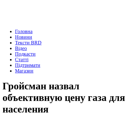
Головна
Новини
Тексти BRD
Відео
Подкасти
Статті
Підтримати
Магазин
Гройсман назвал
объективную цену газа для
населения