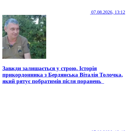
07.08.2026, 13:12
Завжди залишається у строю. Історія
прикордонника з Бердянська Віталія Толочка,
який рятує побратимів після поранень