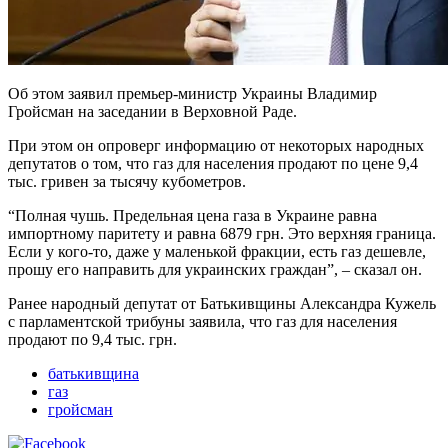
Об этом заявил премьер-министр Украины Владимир
Гройсман на заседании в Верховной Раде.
При этом он опроверг информацию от некоторых народных
депутатов о том, что газ для населения продают по цене 9,4
тыс. гривен за тысячу кубометров.
“Полная чушь. Предельная цена газа в Украине равна
импортному паритету и равна 6879 грн. Это верхняя граница.
Если у кого-то, даже у маленькой фракции, есть газ дешевле,
прошу его направить для украинских граждан”, – сказал он.
Ранее народный депутат от Батькивщины Александра Кужель
с парламентской трибуны заявила, что газ для населения
продают по 9,4 тыс. грн.
батькивщина
газ
гройсман