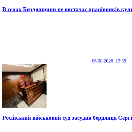
В селах Бердянщини не вистачає працівників кул
06.08.2026, 19:35
Російський військовий суд засудив бердянця Серг