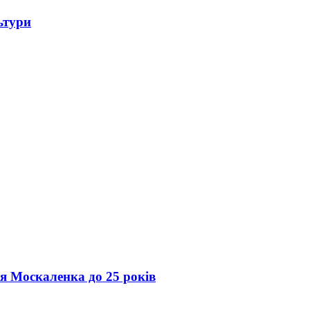
ьтури
ія Москаленка до 25 років