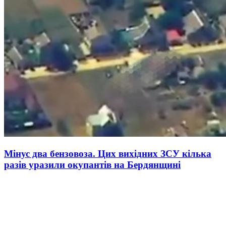
Мінус два бензовоза. Цих вихідних ЗСУ кілька
разів уразили окупантів на Бердянщині