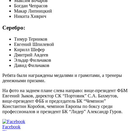
Максим Бочаров
Богдан Чепрасов
Макар Липницкий
Никита Хиврич
Серебро:
Тимур Терников
Евгений Шпилевой
Кирилл Шефер
Дмитрий Авдеев
Эльдар Фильчаков
Давид Фильчаков
Ребята были награждены медалями и грамотами, а тренеры
денежными призами.
На фото на заднем плане слева направо: вице-президент ФБМ
Евгений Зыков, директор СК “Портовик” С.А. Бахмутов,
вице-президент ФББ и председатель БК “Чемпион”
Константин Коробов, чемпион Европы по боксу среди
профессионалов и президент БК “Лидер” Александр Гуров.
Facebook