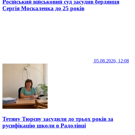
Російський військовий суд засудив бердянця
Сергія Москаленка до 25 років
05.08.2026, 12:08
Тетяну Тюрєву засудили до трьох років за
русифікацію школи в Радолівці