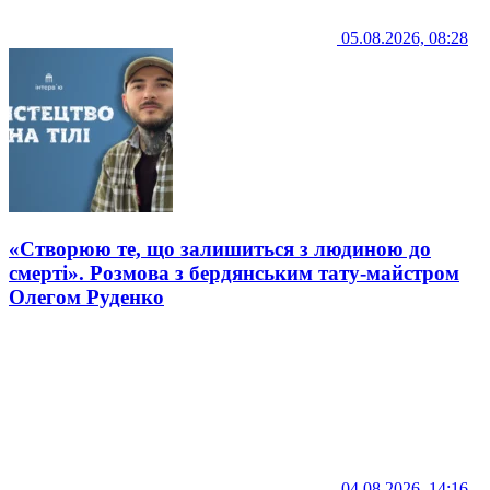
05.08.2026, 08:28
«Створюю те, що залишиться з людиною до
смерті». Розмова з бердянським тату-майстром
Олегом Руденко
04.08.2026, 14:16