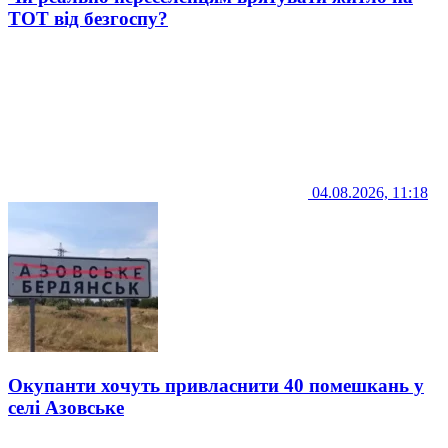
ТОТ від безгоспу?
04.08.2026, 11:18
Окупанти хочуть привласнити 40 помешкань у
селі Азовське