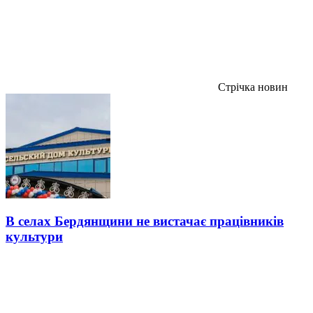
Стрічка новин
В селах Бердянщини не вистачає працівників
культури