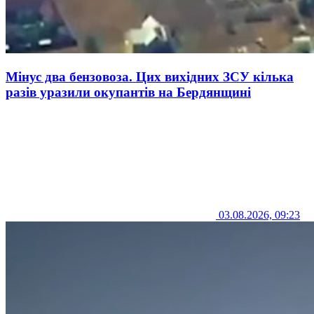
Мінус два бензовоза. Цих вихідних ЗСУ кілька
разів уразили окупантів на Бердянщині
03.08.2026, 09:23