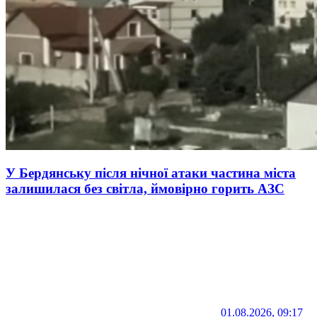
У Бердянську після нічної атаки частина міста
залишилася без світла, ймовірно горить АЗС
01.08.2026, 09:17