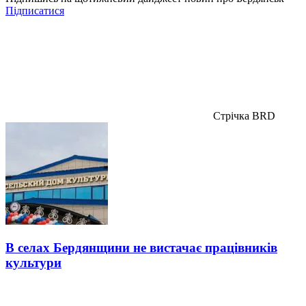
Підписатися
Стрічка BRD
В селах Бердянщини не вистачає працівників
культури