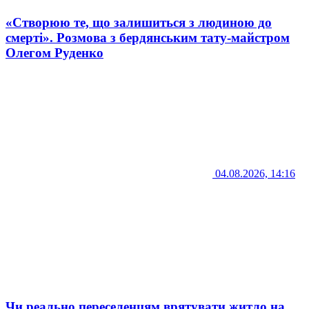
«Створюю те, що залишиться з людиною до
смерті». Розмова з бердянським тату-майстром
Олегом Руденко
04.08.2026, 14:16
Чи реально переселенцям врятувати житло на