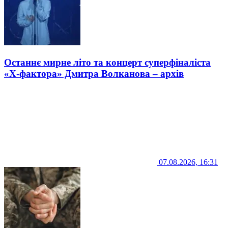
Останнє мирне літо та концерт суперфіналіста
«Х-фактора» Дмитра Волканова – архів
07.08.2026, 16:31