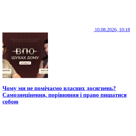
10.08.2026, 10:18
Чому ми не помічаємо власних досягнень?
Самознецінення, порівняння і право пишатися
собою