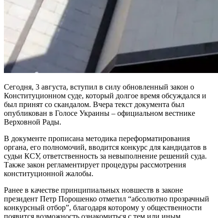
Сегодня, 3 августа, вступил в силу обновленный закон о
Конституционном суде, который долгое время обсуждался и
был принят со скандалом. Вчера текст документа был
опубликован в Голосе Украины – официальном вестнике
Верховной Рады.
В документе прописана методика переформатирования
органа, его полномочий, вводится конкурс для кандидатов в
судьи КСУ, ответственность за невыполнение решений суда.
Также закон регламентирует процедуры рассмотрения
конституционной жалобы.
Ранее в качестве принципиальных новшеств в законе
президент Петр Порошенко отметил “абсолютно прозрачный
конкурсный отбор”, благодаря которому у общественности
появится возможность ознакомиться с тем или иным