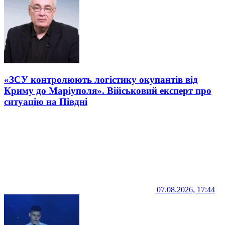
«ЗСУ контролюють логістику окупантів від
Криму до Маріуполя». Військовий експерт про
ситуацію на Півдні
07.08.2026, 17:44