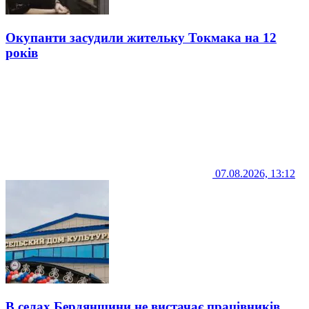
Окупанти засудили жительку Токмака на 12
років
07.08.2026, 13:12
В селах Бердянщини не вистачає працівників