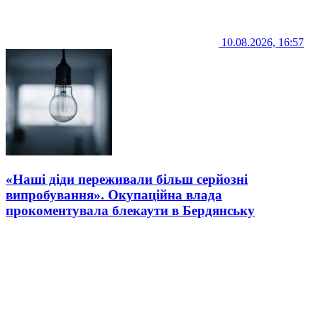
10.08.2026, 16:57
«Наші діди переживали більш серйозні
випробування». Окупаційна влада
прокоментувала блекаути в Бердянську