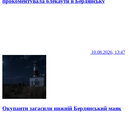
прокоментувала блекаути в Бердянську
10.08.2026, 13:47
Окупанти загасили нижній Бердянський маяк