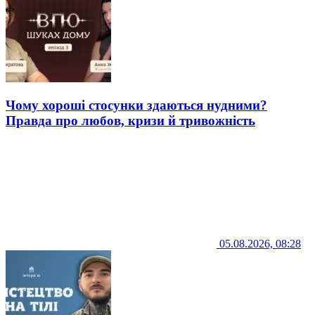
Чому хороші стосунки здаються нудними?
Правда про любов, кризи й тривожність
05.08.2026, 08:28