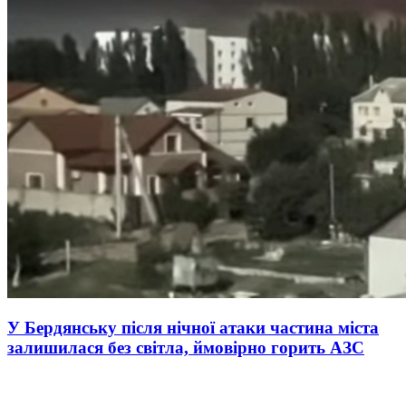
У Бердянську після нічної атаки частина міста
залишилася без світла, ймовірно горить АЗС