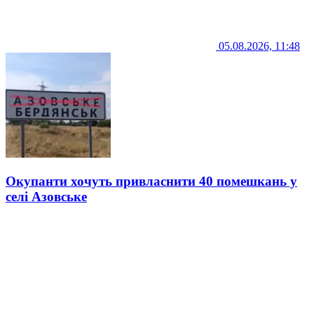
05.08.2026, 11:48
Окупанти хочуть привласнити 40 помешкань у
селі Азовське