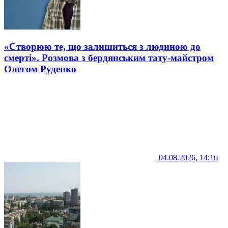
«Створюю те, що залишиться з людиною до
смерті». Розмова з бердянським тату-майстром
Олегом Руденко
04.08.2026, 14:16