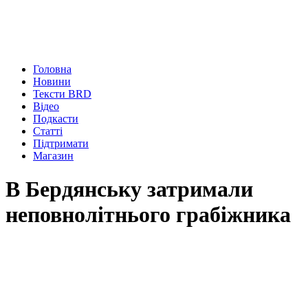
Головна
Новини
Тексти BRD
Відео
Подкасти
Статті
Підтримати
Магазин
В Бердянську затримали
неповнолітнього грабіжника