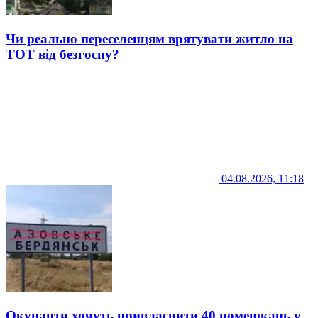
Чи реально переселенцям врятувати житло на
ТОТ від безгоспу?
04.08.2026, 11:18
Окупанти хочуть привласнити 40 помешкань у