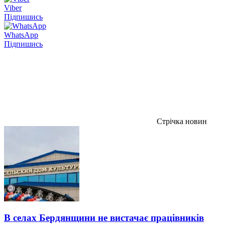
Viber
Підпишись
WhatsApp
Підпишись
Стрічка новин
В селах Бердянщини не вистачає працівників