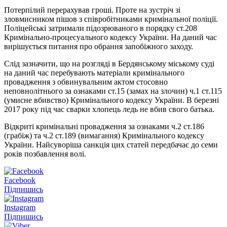
Потерпілий перерахував гроші. Проте на зустріч зі
зловмисником пішов з співробітниками кримінальної поліції.
Поліцейські затримали підозрюваного в порядку ст.208
Кримінально-процесуального кодексу України. На даний час
вирішується питання про обрання запобіжного заходу.
Слід зазначити, що на розгляді в Бердянському міському суді
на даний час перебувають матеріали кримінального
провадження з обвинувальним актом стосовно
неповнолітнього за ознаками ст.15 (замах на злочин) ч.1 ст.115
(умисне вбивство) Кримінального кодексу України. В березні
2017 року під час сварки хлопець ледь не вбив свого батька.
Відкриті кримінальні провадження за ознаками ч.2 ст.186
(грабіж) та ч.2 ст.189 (вимагання) Кримінального кодексу
України. Найсуворіша санкція цих статей передбачає до семи
років позбавлення волі.
Facebook
Підпишись
Instagram
Підпишись