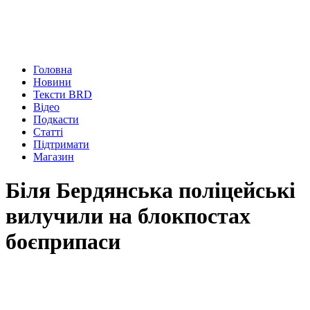
Головна
Новини
Тексти BRD
Відео
Подкасти
Статті
Підтримати
Магазин
Біля Бердянська поліцейські
вилучили на блокпостах
боєприпаси