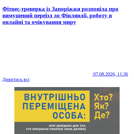
Фітнес-тренерка із Запоріжжя розповіла про
вимушений переїзд до Фінляндії, роботу в
онлайні та очікування миру
07.08.2026, 11:36
Дивитись всі