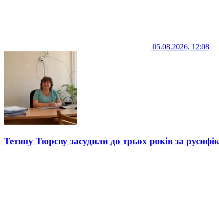
05.08.2026, 12:08
Тетяну Тюрєву засудили до трьох років за русифі