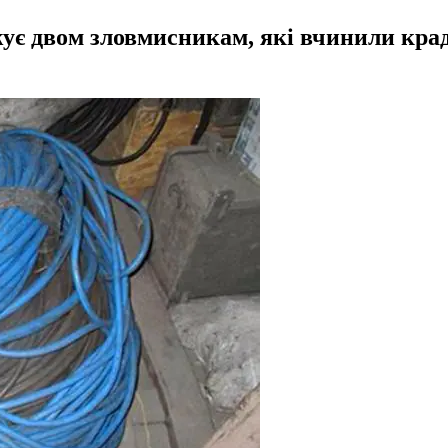
жує двом зловмисникам, які вчинили крад