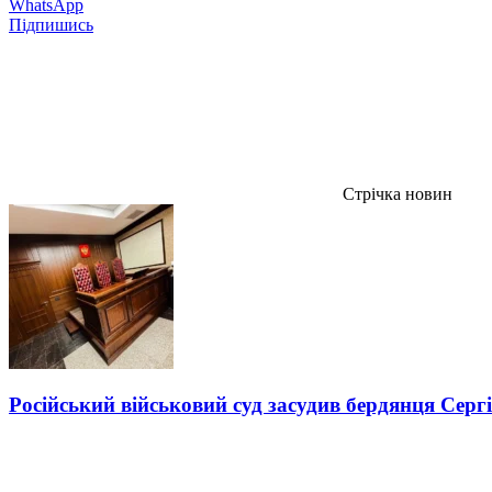
WhatsApp
Підпишись
Стрічка новин
Російський військовий суд засудив бердянця Серг