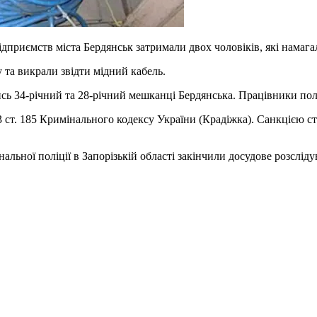
ідприємств міста Бердянськ затримали двох чоловіків, які намага
та викрали звідти мідний кабель.
 34-річний та 28-річний мешканці Бердянська. Працівники полі
 ст. 185 Кримінального кодексу України (Крадіжка). Санкцією ста
альної поліції в Запорізькій області закінчили досудове розслі