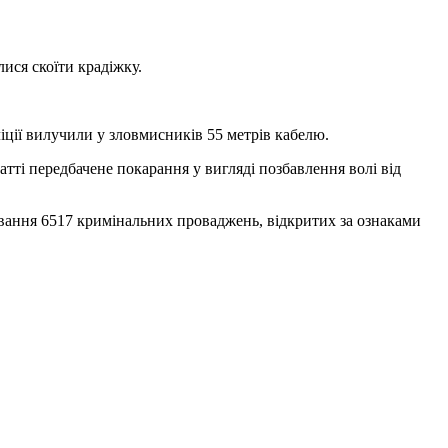
лися скоїти крадіжку.
ції вилучили у зловмисників 55 метрів кабелю.
тті передбачене покарання у вигляді позбавлення волі від
дування 6517 кримінальних проваджень, відкритих за ознаками