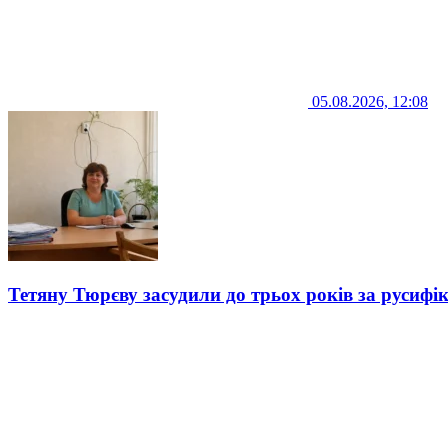
05.08.2026, 12:08
Тетяну Тюрєву засудили до трьох років за русифі