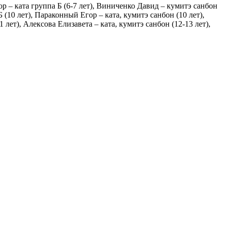
р – ката группа Б (6-7 лет), Виниченко Давид – кумитэ санбон
Б (10 лет), Параконный Егор – ката, кумитэ санбон (10 лет),
лет), Алексова Елизавета – ката, кумитэ санбон (12-13 лет),