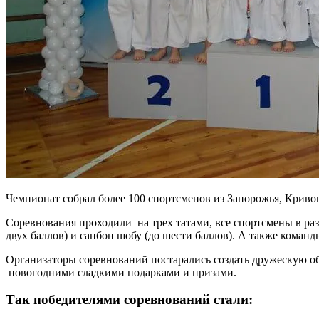
Чемпионат собрал более 100 спортсменов из Запорожья, Кривог
Соревнования проходили на трех татами, все спортсмены в раз
двух баллов) и санбон шобу (до шести баллов). А также команд
Организаторы соревнований постарались создать дружескую о
новогодними сладкими подарками и призами.
Так победителями соревнований стали: