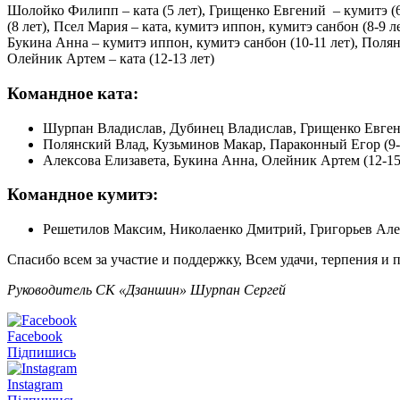
Шолойко Филипп – ката (5 лет), Грищенко Евгений – кумитэ (6 
(8 лет), Псел Мария – ката, кумитэ иппон, кумитэ санбон (8-9 л
Букина Анна – кумитэ иппон, кумитэ санбон (10-11 лет), Полянс
Олейник Артем – ката (12-13 лет)
Командное ката:
Шурпан Владислав, Дубинец Владислав, Грищенко Евгени
Полянский Влад, Кузьминов Макар, Параконный Егор (9-
Алексова Елизавета, Букина Анна, Олейник Артем (12-15
Командное кумитэ:
Решетилов Максим, Николаенко Дмитрий, Григорьев Алек
Спасибо всем за участие и поддержку, Всем удачи, терпения и п
Руководитель СК «Дзаншин» Шурпан Сергей
Facebook
Підпишись
Instagram