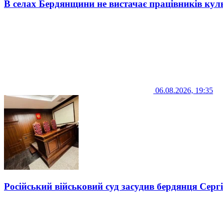
В селах Бердянщини не вистачає працівників кул
06.08.2026, 19:35
Російський військовий суд засудив бердянця Серг