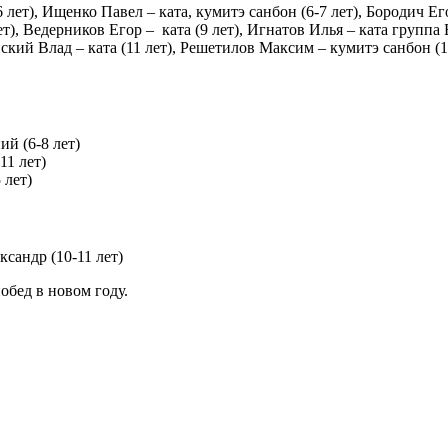
лет), Ищенко Павел – ката, кумитэ санбон (6-7 лет), Бородич Его
ет), Ведерников Егор – ката (9 лет), Игнатов Илья – ката группа 
кий Влад – ката (11 лет), Решетилов Максим – кумитэ санбон (11 
й (6-8 лет)
11 лет)
 лет)
сандр (10-11 лет)
обед в новом году.