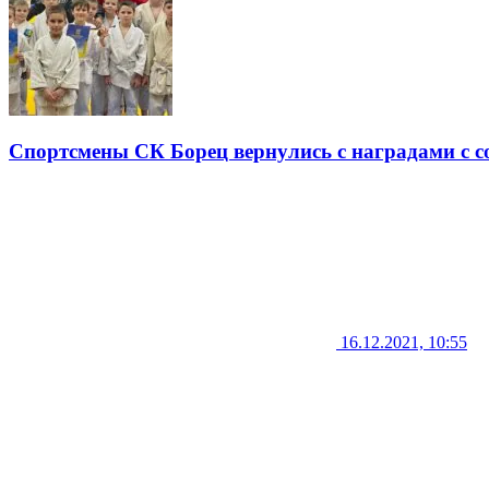
Спортсмены СК Борец вернулись с наградами с 
16.12.2021, 10:55