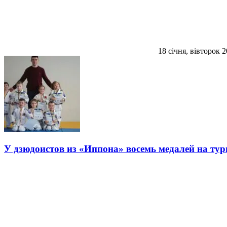
18 січня, вівторок 
У дзюдоистов из «Иппона» восемь медалей на ту