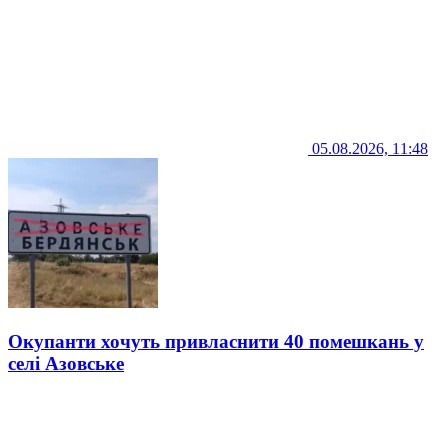
05.08.2026, 11:48
Окупанти хочуть привласнити 40 помешкань у
селі Азовське