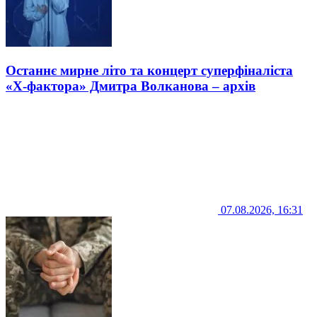
Останнє мирне літо та концерт суперфіналіста
«Х-фактора» Дмитра Волканова – архів
07.08.2026, 16:31