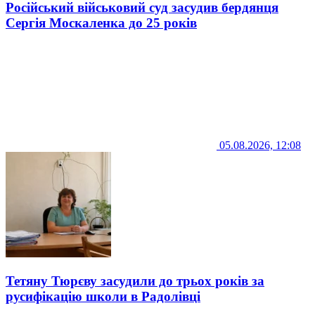
Російський військовий суд засудив бердянця
Сергія Москаленка до 25 років
05.08.2026, 12:08
Тетяну Тюрєву засудили до трьох років за
русифікацію школи в Радолівці