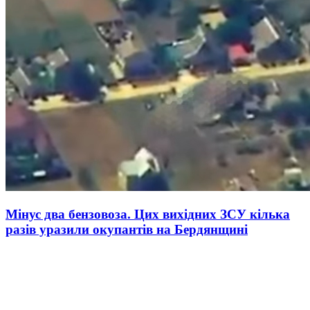
Мінус два бензовоза. Цих вихідних ЗСУ кілька
разів уразили окупантів на Бердянщині