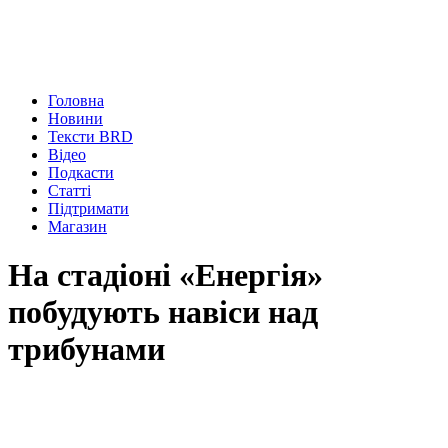
Головна
Новини
Тексти BRD
Відео
Подкасти
Статті
Підтримати
Магазин
На стадіоні «Енергія»
побудують навіси над
трибунами