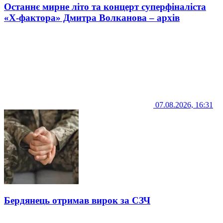
Останнє мирне літо та концерт суперфіналіста
«Х-фактора» Дмитра Волканова – архів
07.08.2026, 16:31
Бердянець отримав вирок за СЗЧ