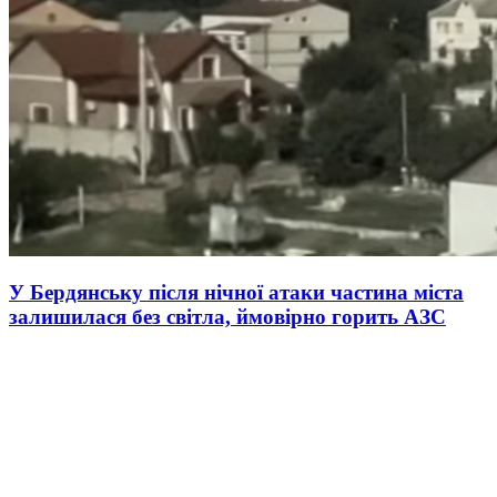
У Бердянську після нічної атаки частина міста
залишилася без світла, ймовірно горить АЗС