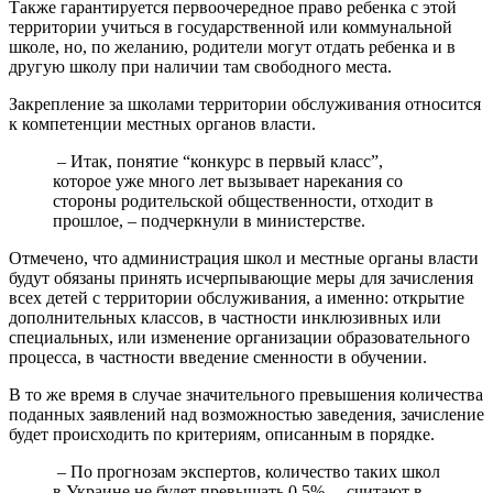
Также гарантируется первоочередное право ребенка с этой
территории учиться в государственной или коммунальной
школе, но, по желанию, родители могут отдать ребенка и в
другую школу при наличии там свободного места.
Закрепление за школами территории обслуживания относится
к компетенции местных органов власти.
– Итак, понятие “конкурс в первый класс”,
которое уже много лет вызывает нарекания со
стороны родительской общественности, отходит в
прошлое, – подчеркнули в министерстве.
Отмечено, что администрация школ и местные органы власти
будут обязаны принять исчерпывающие меры для зачисления
всех детей с территории обслуживания, а именно: открытие
дополнительных классов, в частности инклюзивных или
специальных, или изменение организации образовательного
процесса, в частности введение сменности в обучении.
В то же время в случае значительного превышения количества
поданных заявлений над возможностью заведения, зачисление
будет происходить по критериям, описанным в порядке.
– По прогнозам экспертов, количество таких школ
в Украине не будет превышать 0,5%, – считают в