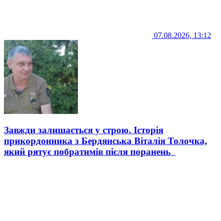
07.08.2026, 13:12
Завжди залишається у строю. Історія
прикордонника з Бердянська Віталія Толочка,
який рятує побратимів після поранень