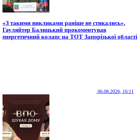
«З такими викликами раніше не стикались».
Гауляйтер Балицький прокоментував
енергетичний колапс на ТОТ Запорізької області
06.08.2026, 16:11