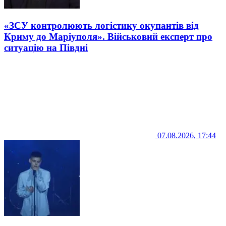
«ЗСУ контролюють логістику окупантів від
Криму до Маріуполя». Військовий експерт про
ситуацію на Півдні
07.08.2026, 17:44