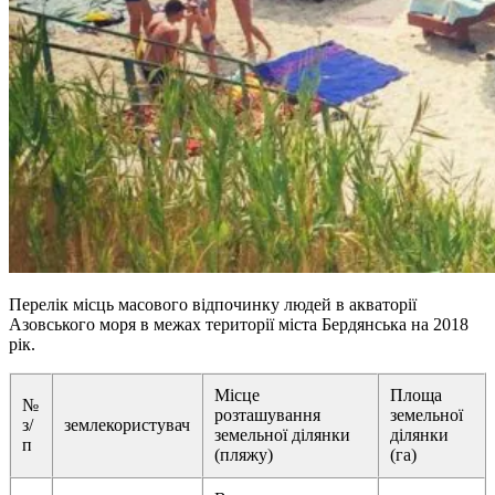
Перелік місць масового відпочинку людей в акваторії
Азовського моря в межах території міста Бердянська на 2018
рік.
Місце
Площа
№
розташування
земельної
з/
землекористувач
земельної ділянки
ділянки
п
(пляжу)
(га)