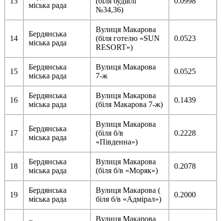
13
(біля будівлі
0.0998
міська рада
№34,36)
Вулиця Макарова
Бердянська
14
(біля готелю «SUN
0.0523
міська рада
RESORT»)
Бердянська
Вулиця Макарова
15
0.0525
міська рада
7-ж
Бердянська
Вулиця Макарова
16
0.1439
міська рада
(біля Макарова 7-ж)
Вулиця Макарова
Бердянська
17
(біля б/в
0.2228
міська рада
«Південна»)
Бердянська
Вулиця Макарова
18
0.2078
міська рада
(біля б/в «Моряк»)
Бердянська
Вулиця Макарова (
19
0.2000
міська рада
біля б/в «Адмірал»)
Вулиця Макарова