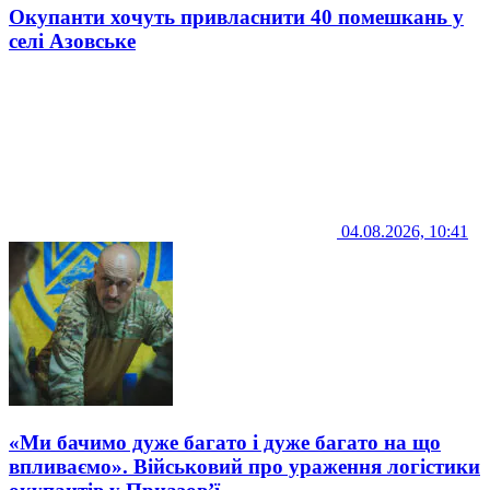
Окупанти хочуть привласнити 40 помешкань у
селі Азовське
04.08.2026, 10:41
«Ми бачимо дуже багато і дуже багато на що
впливаємо». Військовий про ураження логістики