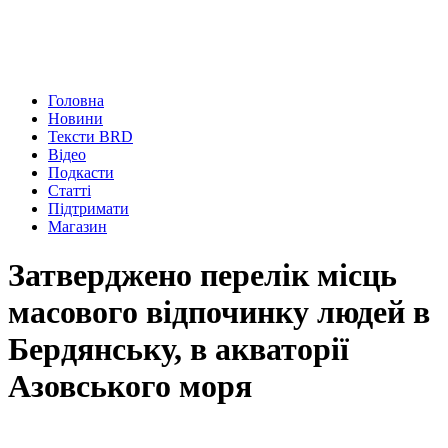
Головна
Новини
Тексти BRD
Відео
Подкасти
Статті
Підтримати
Магазин
Затверджено перелік місць
масового відпочинку людей в
Бердянську, в акваторії
Азовського моря