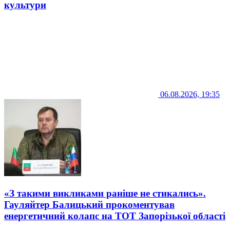
культури
06.08.2026, 19:35
«З такими викликами раніше не стикались».
Гауляйтер Балицький прокоментував
енергетичний колапс на ТОТ Запорізької області