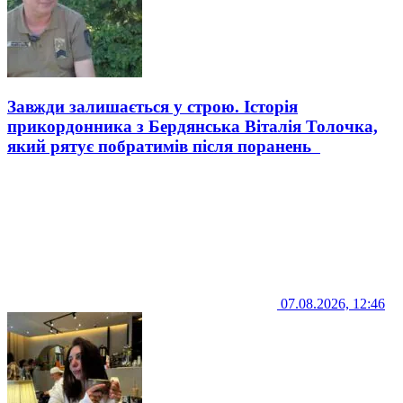
Завжди залишається у строю. Історія
прикордонника з Бердянська Віталія Толочка,
який рятує побратимів після поранень
07.08.2026, 12:46