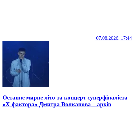
07.08.2026, 17:44
Останнє мирне літо та концерт суперфіналіста
«Х-фактора» Дмитра Волканова – архів