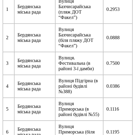
Вулиця
Бердянська
Бахчисарайська
1
0.2953
міська рада
(пляж ДОТ
“Факел”)
Вулиця
Бердянська
Бахчисарайська
2
0.0888
міська рада
(біля пляжу ДОТ
“Факел”)
Вулиця.
Бердянська
3
Фестивальна (в
0.7500
міська рада
районі 3-ї дамби)
Вулиця Підгірна (в
Бердянська
4
районі будівлі
0.0386
міська рада
№388)
Вулиця
Бердянська
5
Приморська (в
0.1116
міська рада
районі будівлі №55)
Вулиця
Бердянська
6
Приморська (біля
0.1195
міська рада