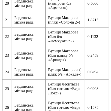
Бердянська
20
(навпроти б/в
0.5000
міська рада
«Адмірал»)
Бердянська
Вулиця Макарова
21
1.8715
міська рада
(пляж «Солома 2»)
Вулиця Макарова
Бердянська
22
(біля б/в
0.1132
міська рада
«Жемчужина»)
Вулиця Макарова
Бердянська
23
(біля пляжу б/в
0.2459
міська рада
«Аркада»)
Бердянська
Вулиця Макарова (
24
0.0494
міська рада
пляж б/в «Аркада»)
Вулиця Леонтьєва
Бердянська
25
(біля готелю «Вєра
0.0903
міська рада
Люкс»)
Вулиця Леонтьєва
Бердянська
26
(біля готелю «Вєра
0.1575
міська рада