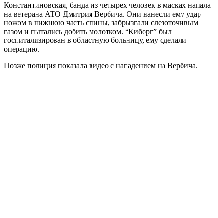
Константиновская, банда из четырех человек в масках напала
на ветерана АТО Дмитрия Вербича. Они нанесли ему удар
ножом в нижнюю часть спины, забрызгали слезоточивым
газом и пытались добить молотком. “Киборг” был
госпитализирован в областную больницу, ему сделали
операцию.
Позже полиция показала видео с нападением на Вербича.