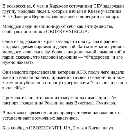
В воскресенье, 6 мая, в Харькове сотрудники СБУ задержали
группу молодых людей, которые избили в Киеве участника
АТО Дмитрия Вербича, защищавшего донецкий аэропорт.
Молодые люди позиционируют себя как антифашисты,
сообщают источники OBOZREVATEL.UA.
Одна из задержанных рассказала, что она гуляла в районе
Подола с двумя парнями и девушкой. Затем компания увидела
молодого человека в футболке с национальной символикой и
парни сказали, что молодой мужчина — “б*ндеровец” и его
нужно наказать.
Они недолго преследовали ветерана АТО, после чего надели
маски и напали на него, применив газовый баллончик и нож.
Затем они убежали в сторону супермаркета “Сильпо” и сели в
троллейбус.
Примечательно, что один из задержанных имел при себе
паспорт гражданина России на имя Вячеслава Лукичева.
В настоящее время полиция проверяет связи нападавших и
устанавливает возможных заказчиков.
Как сообщал OBOZREVATEL.UA, 2 мая в Киеве, на ул.