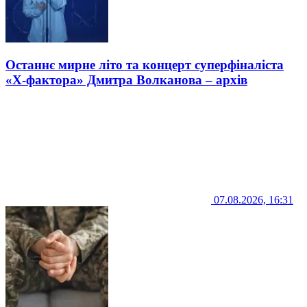
Останнє мирне літо та концерт суперфіналіста
«Х-фактора» Дмитра Волканова – архів
07.08.2026, 16:31