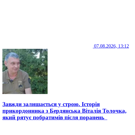
07.08.2026, 13:12
Завжди залишається у строю. Історія
прикордонника з Бердянська Віталія Толочка,
який рятує побратимів після поранень