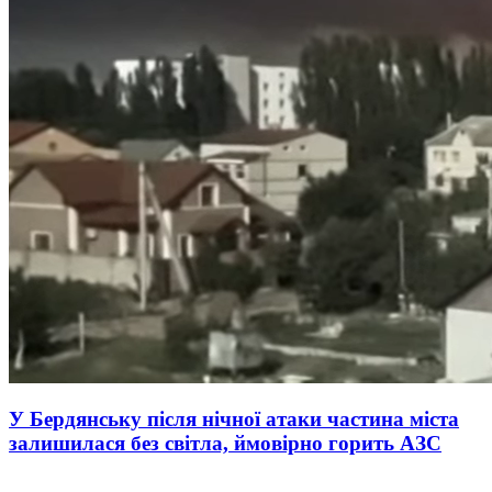
У Бердянську після нічної атаки частина міста
залишилася без світла, ймовірно горить АЗС