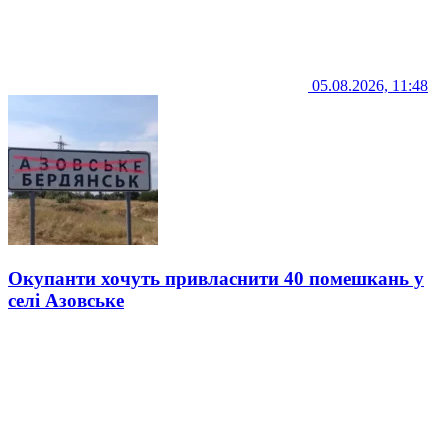
05.08.2026, 11:48
Окупанти хочуть привласнити 40 помешкань у
селі Азовське