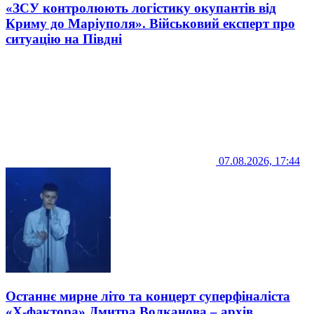
«ЗСУ контролюють логістику окупантів від
Криму до Маріуполя». Військовий експерт про
ситуацію на Півдні
07.08.2026, 17:44
Останнє мирне літо та концерт суперфіналіста
«Х-фактора» Дмитра Волканова – архів