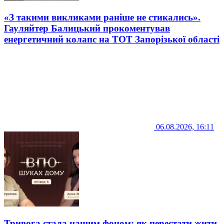
«З такими викликами раніше не стикались».
Гауляйтер Балицький прокоментував
енергетичний колапс на ТОТ Запорізької області
06.08.2026, 16:11
Тривога стала нашим фоном: як перестати жити