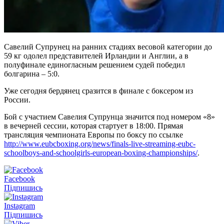
Савелий Супрунец на ранних стадиях весовой категории до
59 кг одолел представителей Ирландии и Англии, а в
полуфинале единогласным решением судей победил
болгарина – 5:0.
Уже сегодня бердянец сразится в финале с боксером из
России.
Бой с участием Савелия Супрунца значится под номером «8»
в вечерней сессии, которая стартует в 18:00. Прямая
трансляция чемпионата Европы по боксу по ссылке
http://www.eubcboxing.org/news/finals-live-streaming-eubc-
schoolboys-and-schoolgirls-european-boxing-championships/
.
Facebook
Підпишись
Instagram
Підпишись