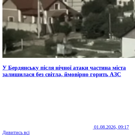
У Бердянську після нічної атаки частина міста
залишилася без світла, ймовірно горить АЗС
01.08.2026, 09:17
Дивитись всі