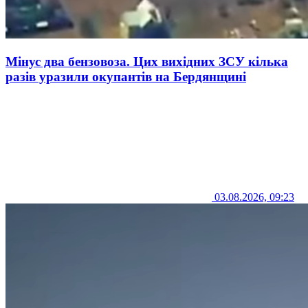
Мінус два бензовоза. Цих вихідних ЗСУ кілька
разів уразили окупантів на Бердянщині
03.08.2026, 09:23