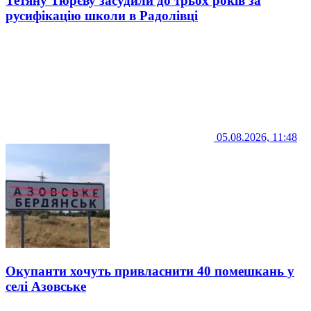
Тетяну Тюрєву засудили до трьох років за
русифікацію школи в Радолівці
05.08.2026, 11:48
Окупанти хочуть привласнити 40 помешкань у
селі Азовське