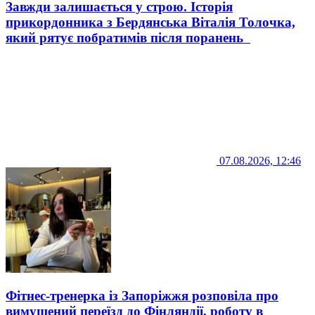
Завжди залишається у строю. Історія
прикордонника з Бердянська Віталія Толочка,
який рятує побратимів після поранень
07.08.2026, 12:46
Фітнес-тренерка із Запоріжжя розповіла про
вимушений переїзд до Фінляндії, роботу в