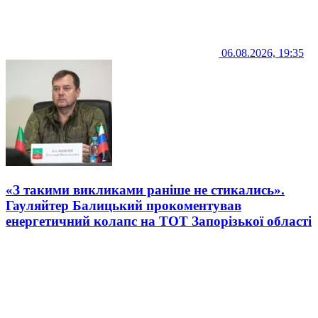
06.08.2026, 19:35
«З такими викликами раніше не стикались».
Гауляйтер Балицький прокоментував
енергетичний колапс на ТОТ Запорізької області