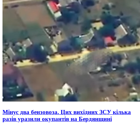
Мінус два бензовоза. Цих вихідних ЗСУ кілька
разів уразили окупантів на Бердянщині