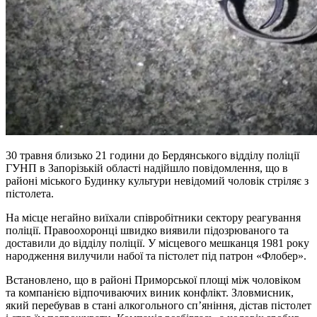
30 травня близько 21 години до Бердянського відділу поліції
ГУНП в Запорізькій області надійшло повідомлення, що в
районі міського Будинку культури невідомий чоловік стріляє з
пістолета.
На місце негайно виїхали співробітники сектору реагування
поліції. Правоохоронці швидко виявили підозрюваного та
доставили до відділу поліції. У місцевого мешканця 1981 року
народження вилучили набої та пістолет під патрон «Флобер».
Встановлено, що в районі Приморської площі між чоловіком
та компанією відпочиваючих виник конфлікт. Зловмисник,
який перебував в стані алкогольного сп’яніння, дістав пістолет