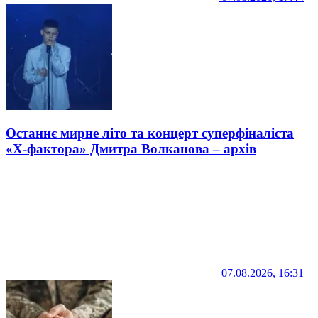
Останнє мирне літо та концерт суперфіналіста
«Х-фактора» Дмитра Волканова – архів
07.08.2026, 16:31