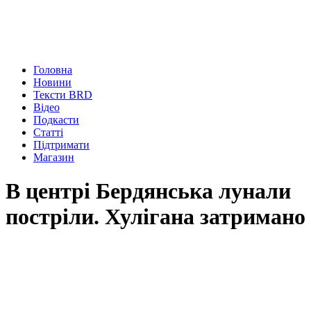
Головна
Новини
Тексти BRD
Відео
Подкасти
Статті
Підтримати
Магазин
В центрі Бердянська лунали
постріли. Хулігана затримано