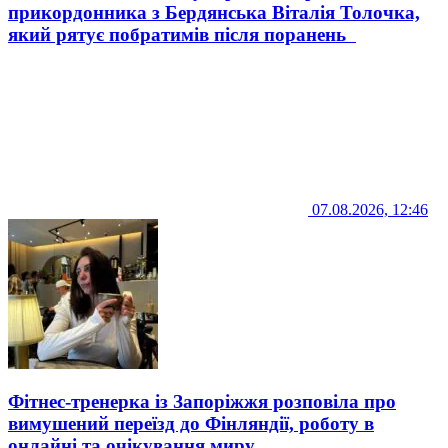
прикордонника з Бердянська Віталія Толочка,
який рятує побратимів після поранень
07.08.2026, 12:46
Фітнес-тренерка із Запоріжжя розповіла про
вимушений переїзд до Фінляндії, роботу в
онлайні та очікування миру