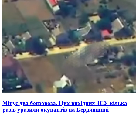
Мінус два бензовоза. Цих вихідних ЗСУ кілька
разів уразили окупантів на Бердянщині