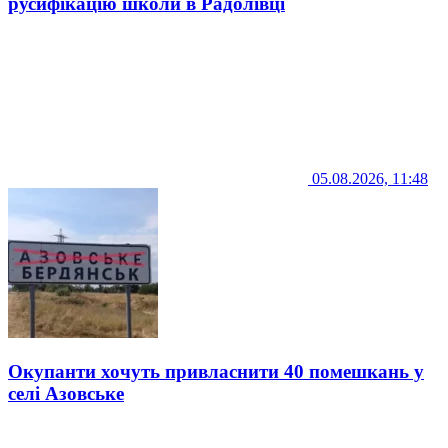
русифікацію школи в Радолівці
05.08.2026, 11:48
Окупанти хочуть привласнити 40 помешкань у
селі Азовське