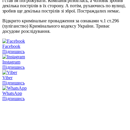
і став їм погрожувати. Компанія розбіглась, а чоловік зробив
декілька пострілів в їх сторону. А потім, рухаючись по вулиці,
зробив ще декілька пострілів зі зброї. Постраждалих немає.
Відкрито кримінальне провадження за ознаками ч.1 ст.296
(хуліганство) Кримінального кодексу України. Триває
досудове розслідування.
Facebook
Підпишись
Instagram
Підпишись
Viber
Підпишись
WhatsApp
Підпишись