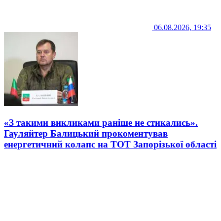
06.08.2026, 19:35
«З такими викликами раніше не стикались».
Гауляйтер Балицький прокоментував
енергетичний колапс на ТОТ Запорізької області