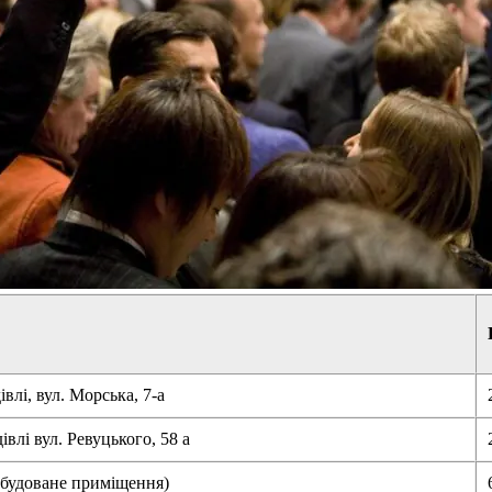
івлі, вул. Морська, 7-а
івлі вул. Ревуцького, 58 а
 убудоване приміщення)