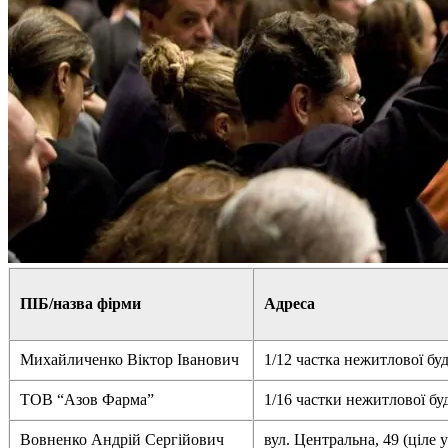
ПІБ
/назва фірми
Адреса
Михайличенко Віктор Іванович
1/12 частка нежитлової буд
ТОВ “Азов Фарма”
1/16 частки нежитлової буд
Вовненко Андрій Сергійович
вул. Центральна, 49 (ціле