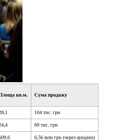
Площа кв.м.
Сума продажу
28,1
104 тис. грн
24,4
69 тис. грн
609,6
6,56 млн грн (через аукціон)