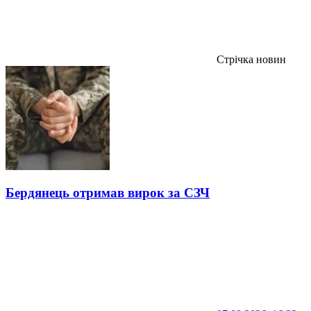
Стрічка новин
Бердянець отримав вирок за СЗЧ