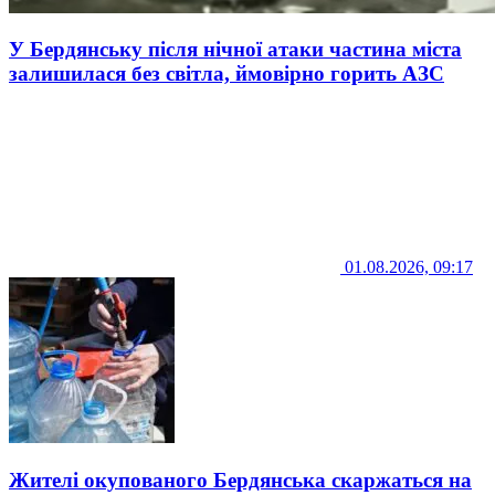
У Бердянську після нічної атаки частина міста
залишилася без світла, ймовірно горить АЗС
01.08.2026, 09:17
Жителі окупованого Бердянська скаржаться на