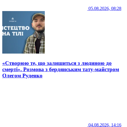
05.08.2026, 08:28
«Створюю те, що залишиться з людиною до
смерті». Розмова з бердянським тату-майстром
Олегом Руденко
04.08.2026, 14:16