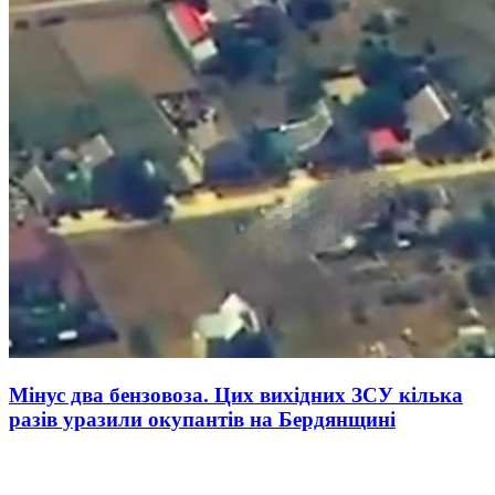
Мінус два бензовоза. Цих вихідних ЗСУ кілька
разів уразили окупантів на Бердянщині