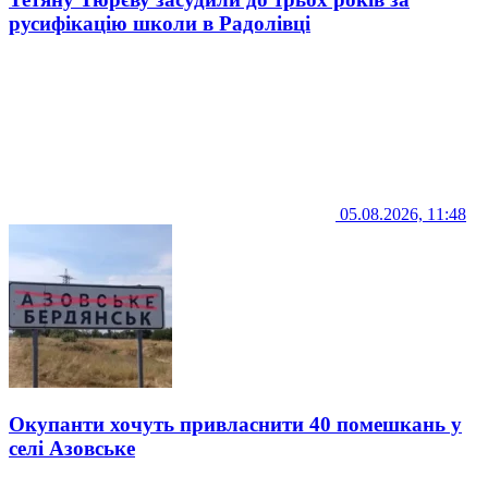
русифікацію школи в Радолівці
05.08.2026, 11:48
Окупанти хочуть привласнити 40 помешкань у
селі Азовське