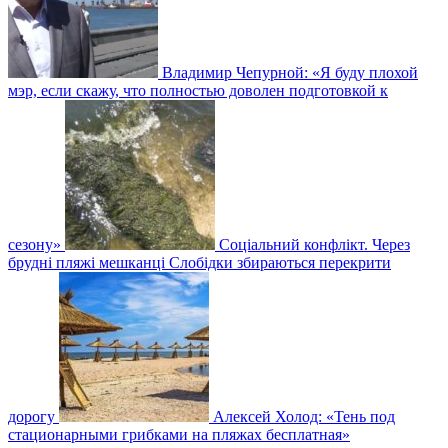
Владимир Чепурной: «Я буду плохой
мэр, если скажу, что полностью доволен подготовкой к
сезону»
Соціальний конфлікт. Через
брудні пляжі мешканці Слобідки збираються перекрити
дорогу
Алексей Холод: «Тень под
стационарными грибками на пляжах бесплатная»