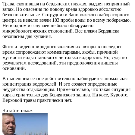
Трава, скопившая на бердянских пляжах, выдает неприятный
запах. Но опасения по поводу вреда здоровью абсолютно
безосновательные. Сотрудники Запорожского лабораторного
центра за неделю взяли 183 пробы воды по всему побережью.
Ни в одном из случаев не было обнаружено
микробиологических отклонений. Все пляжи Бердянска
безопасны для купания.
Фото и видео природного явления их авторы в последнее
время сопровождают комментариями, якобы, причиной
мутности воды становятся не только водоросли. Но, судя по
результатам исследований, эти предположения лишены
оснований.
В нынешнем сезоне действительно наблюдается аномальная
концентрация водорослей. И это создает определенные
неудобства отдыхающим. Примечательно, что такая ситуация
характерна только для Бердянского залива. На косе, Курорте,
Верховой травы практически нет.
Читайте також