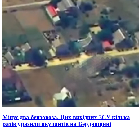
Мінус два бензовоза. Цих вихідних ЗСУ кілька
разів уразили окупантів на Бердянщині