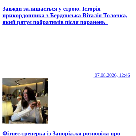
Завжди залишається у строю. Історія
прикордонника з Бердянська Віталія Толочка,
який рятує побратимів після поранень
07.08.2026, 12:46
Фітнес-тренерка із Запоріжжя розповіла про