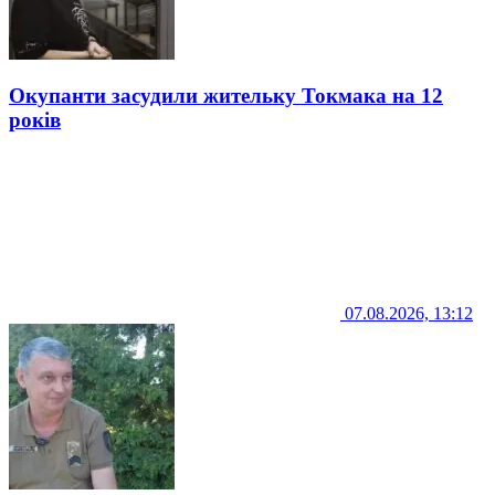
Окупанти засудили жительку Токмака на 12
років
07.08.2026, 13:12