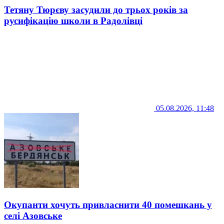
Тетяну Тюрєву засудили до трьох років за
русифікацію школи в Радолівці
05.08.2026, 11:48
Окупанти хочуть привласнити 40 помешкань у
селі Азовське