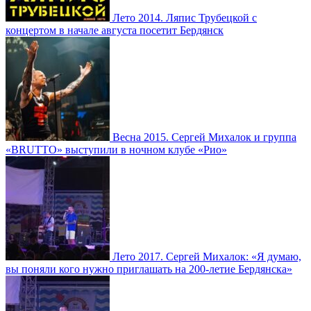
Лето 2014. Ляпис Трубецкой с
концертом в начале августа посетит Бердянск
Весна 2015. Сергей Михалок и группа
«BRUTTO» выступили в ночном клубе «Рио»
Лето 2017. Сергей Михалок: «Я думаю,
вы поняли кого нужно приглашать на 200-летие Бердянска»