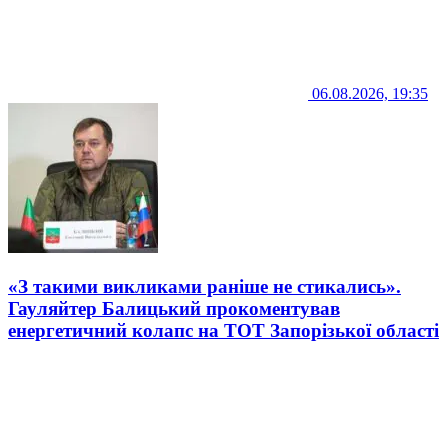
06.08.2026, 19:35
«З такими викликами раніше не стикались».
Гауляйтер Балицький прокоментував
енергетичний колапс на ТОТ Запорізької області