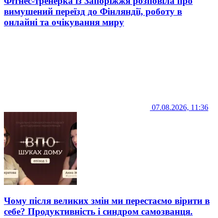
Фітнес-тренерка із Запоріжжя розповіла про
вимушений переїзд до Фінляндії, роботу в
онлайні та очікування миру
07.08.2026, 11:36
Чому після великих змін ми перестаємо вірити в
себе? Продуктивність і синдром самозванця.