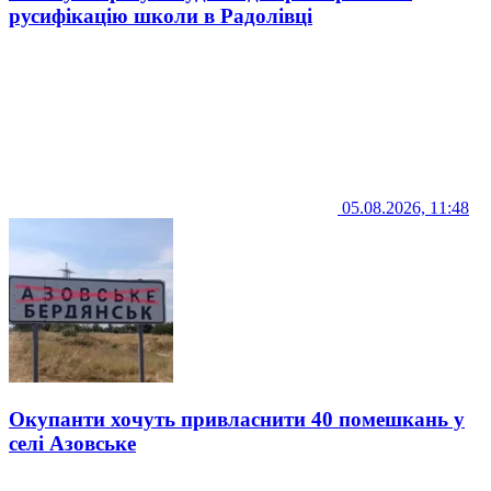
русифікацію школи в Радолівці
05.08.2026, 11:48
Окупанти хочуть привласнити 40 помешкань у
селі Азовське