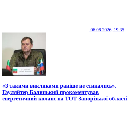
06.08.2026, 19:35
«З такими викликами раніше не стикались».
Гауляйтер Балицький прокоментував
енергетичний колапс на ТОТ Запорізької області