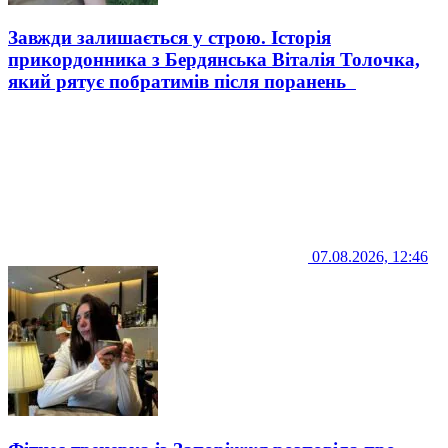
Завжди залишається у строю. Історія
прикордонника з Бердянська Віталія Толочка,
який рятує побратимів після поранень
07.08.2026, 12:46