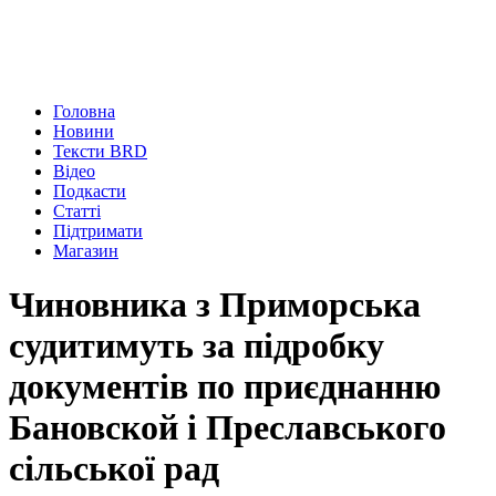
Головна
Новини
Тексти BRD
Відео
Подкасти
Статті
Підтримати
Магазин
Чиновника з Приморська
судитимуть за підробку
документів по приєднанню
Бановской і Преславського
сільської рад