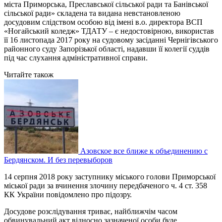
міста Приморська, Преславської сільської ради та Банівської
сільської ради» складена та видана невстановленою
досудовим слідством особою від імені в.о. директора ВСП
«Ногайський коледж» ТДАТУ – є недостовірною, використав
її 16 листопада 2017 року на судовому засіданні Чернігівського
районного суду Запорізької області, надавши її колегії суддів
під час слухання адміністративної справи.
Читайте також
Азовское все ближе к объединению с
Бердянском. И без перевыборов
14 серпня 2018 року заступнику міського голови Приморської
міської ради за вчинення злочину передбаченого ч. 4 ст. 358
КК України повідомлено про підозру.
Досудове розслідування триває, найближчім часом
обвинувальний акт відносно зазначеної особи буде