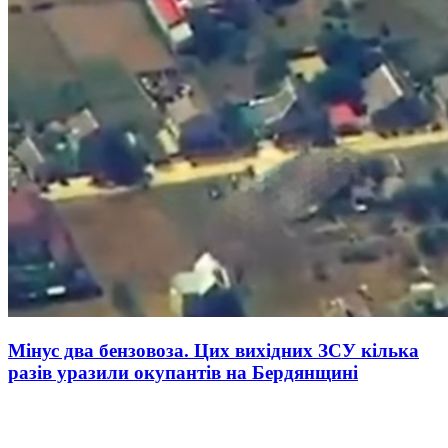
Мінус два бензовоза. Цих вихідних ЗСУ кілька
разів уразили окупантів на Бердянщині