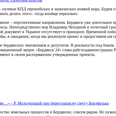
нади з робочим візитом
 нулевое КПД европейских и заокеанских вояжей мэра. Будем 
вать делать этого– тогда вообще нереально.
главное – перспективные направления. Бердянск уже длительное 
сы. Непосредственно мэр Владимир Чепурной и почетный гражд
й документ в Украине отсутствует в принципе. Временной побоч
бы, в ожидании, когда мы реализуем проект и предоставим им св
ре бердянских чиновников и депутатов. В реальности под боком
нформационный запрос «Бердянск 24» глава райгосадминистраци
имеют в своем распоряжении утвержденные проекты.
ям…» – Р. Молодецький про берегозахисну смугу Бердянська
инство земельных процессов в Бердянске, совсем рядом. Не нуж