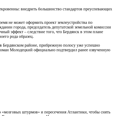
откровенны: внедрить большинство стандартов преуспевающих
время не может оформить проект землеустройства по
анин города, председатель депутатской земельной комиссии
ный эффект – следствие того, что Бердянск в этом плане
оего рода образец.
, в Бердянском районе, прибрежную полосу уже успешно
и Роман Молодецкий официально подтвердил ранее озвученную
но «мозговых штурмов» и пересечения Атлантики, чтобы снять