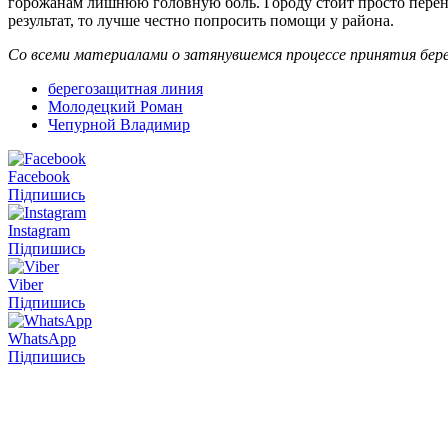
горожанам лишнюю головную боль. Городу стоит просто перенять
результат, то лучше честно попросить помощи у района.
Со всеми материалами о затянувшемся процессе принятия бер
берегозащитная линия
Молодецкий Роман
Чепурной Владимир
Facebook
Підпишись
Instagram
Підпишись
Viber
Підпишись
WhatsApp
Підпишись