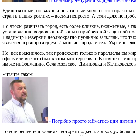
Володимир Чепурний відправиться до Ка
Единственный, но важный негативный момент этой практики –
стран в наших реалиях – весьма непросто. А если даже не пробо
Но чтобы развивать город, есть более близкие, бюджетные, а 
установлению водоохранной зоны и прибрежной защитной поло
Владимир Безверхий неоднократно публично заявляли, что тако
является первопроходцем. И многие города и села Украины, яко
Но, как выяснилось, так происходит только в параллельном ми
оформили все, кто был в этом заинтересован. В ответе на и
им же информацию. Села Азовское, Дмитровка и Куликовское 
Читайте також
«Потрібно просто займатись цим питанн
То есть решение проблемы, которая подвесила в воздух больш