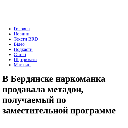
Головна
Новини
Тексти BRD
Відео
Подкасти
Статті
Підтримати
Магазин
В Бердянске наркоманка
продавала метадон,
получаемый по
заместительной программе