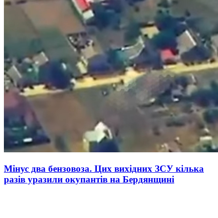
Мінус два бензовоза. Цих вихідних ЗСУ кілька
разів уразили окупантів на Бердянщині