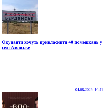
Окупанти хочуть привласнити 40 помешкань у
селі Азовське
04.08.2026, 10:41