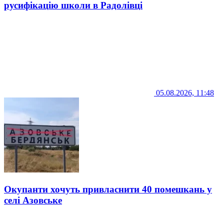
русифікацію школи в Радолівці
05.08.2026, 11:48
Окупанти хочуть привласнити 40 помешкань у
селі Азовське