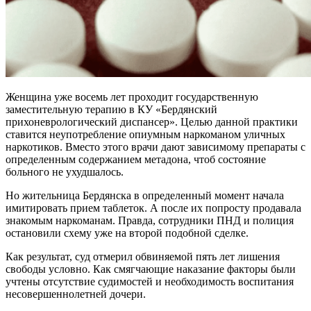
Женщина уже восемь лет проходит государственную
заместительную терапию в КУ «Бердянский
прихоневрологический диспансер». Целью данной практики
ставится неупотребление опиумным наркоманом уличных
наркотиков. Вместо этого врачи дают зависимому препараты с
определенным содержанием метадона, чтоб состояние
больного не ухудшалось.
Но жительница Бердянска в определенный момент начала
имитировать прием таблеток. А после их попросту продавала
знакомым наркоманам. Правда, сотрудники ПНД и полиция
остановили схему уже на второй подобной сделке.
Как результат, суд отмерил обвиняемой пять лет лишения
свободы условно. Как смягчающие наказание факторы были
учтены отсутствие судимостей и необходимость воспитания
несовершеннолетней дочери.