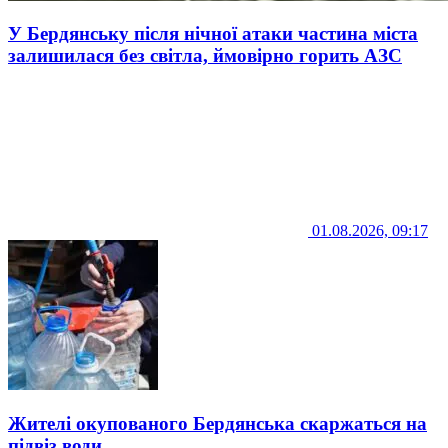
У Бердянську після нічної атаки частина міста
залишилася без світла, ймовірно горить АЗС
01.08.2026, 09:17
Жителі окупованого Бердянська скаржаться на
підвіз води