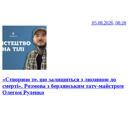
05.08.2026, 08:28
«Створюю те, що залишиться з людиною до
смерті». Розмова з бердянським тату-майстром
Олегом Руденко