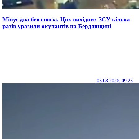
Мінус два бензовоза. Цих вихідних ЗСУ кілька
разів уразили окупантів на Бердянщині
03.08.2026, 09:23