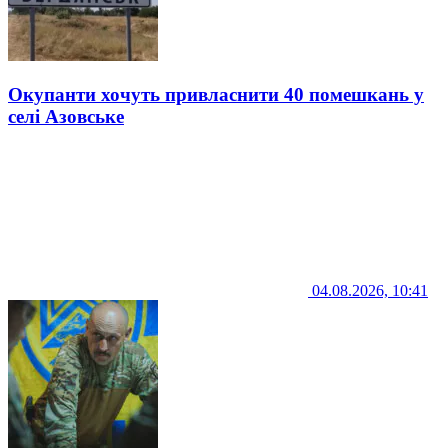
Окупанти хочуть привласнити 40 помешкань у
селі Азовське
04.08.2026, 10:41