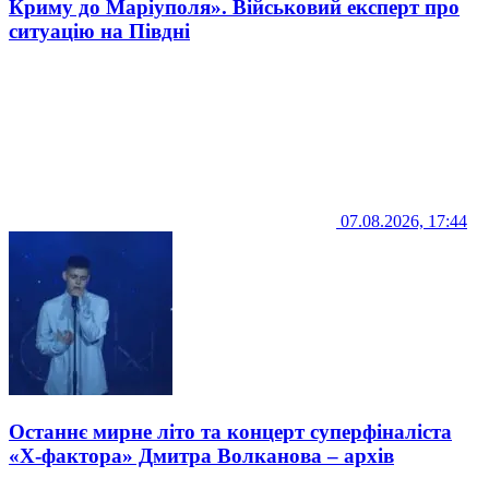
Криму до Маріуполя». Військовий експерт про
ситуацію на Півдні
07.08.2026, 17:44
Останнє мирне літо та концерт суперфіналіста
«Х-фактора» Дмитра Волканова – архів