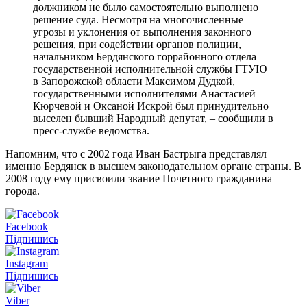
должником не было самостоятельно выполнено
решение суда. Несмотря на многочисленные
угрозы и уклонения от выполнения законного
решения, при содействии органов полиции,
начальником Бердянского горрайонного отдела
государственной исполнительной службы ГТУЮ
в Запорожской области Максимом Дудкой,
государственными исполнителями Анастасией
Кюрчевой и Оксаной Искрой был принудительно
выселен бывший Народный депутат, – сообщили в
пресс-службе ведомства.
Напомним, что с 2002 года Иван Бастрыга представлял
именно Бердянск в высшем законодательном органе страны. В
2008 году ему присвоили звание Почетного гражданина
города.
Facebook
Підпишись
Instagram
Підпишись
Viber