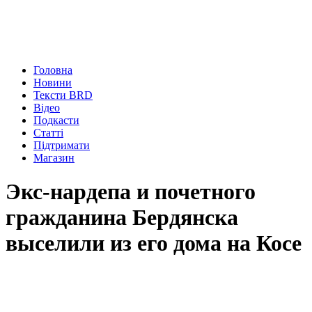
Головна
Новини
Тексти BRD
Відео
Подкасти
Статті
Підтримати
Магазин
Экс-нардепа и почетного
гражданина Бердянска
выселили из его дома на Косе