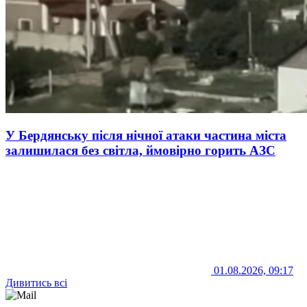
У Бердянську після нічної атаки частина міста
залишилася без світла, ймовірно горить АЗС
01.08.2026, 09:17
Дивитись всі