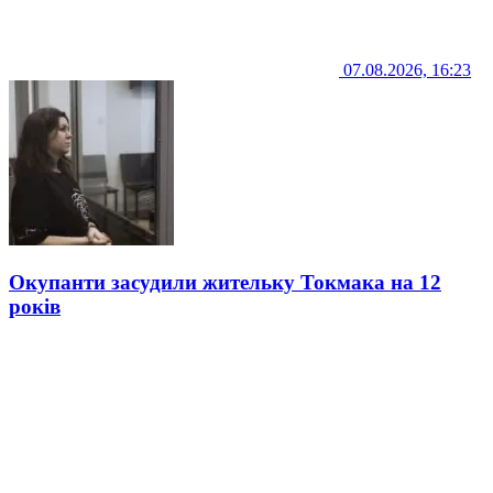
07.08.2026, 16:23
Окупанти засудили жительку Токмака на 12
років