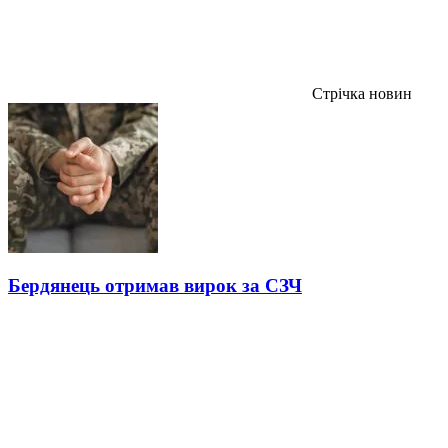
Стрічка новин
Бердянець отримав вирок за СЗЧ