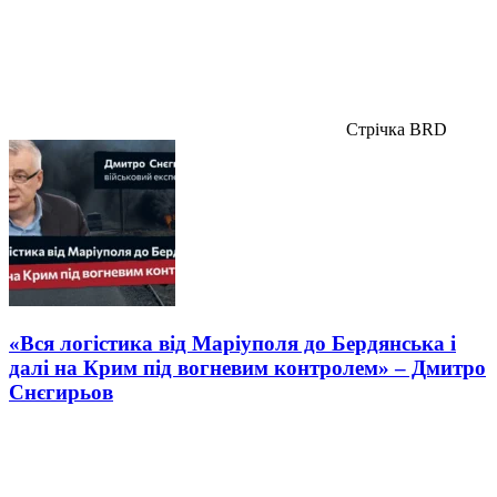
Стрічка BRD
«Вся логістика від Маріуполя до Бердянська і
далі на Крим під вогневим контролем» – Дмитро
Снєгирьов