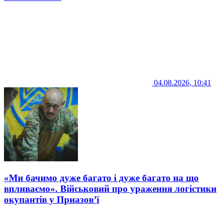
04.08.2026, 10:41
«Ми бачимо дуже багато і дуже багато на що
впливаємо». Військовий про ураження логістики
окупантів у Приазов’ї