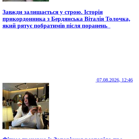
Завжди залишається у строю. Історія
прикордонника з Бердянська Віталія Толочка,
який рятує побратимів після поранень
07.08.2026, 12:46