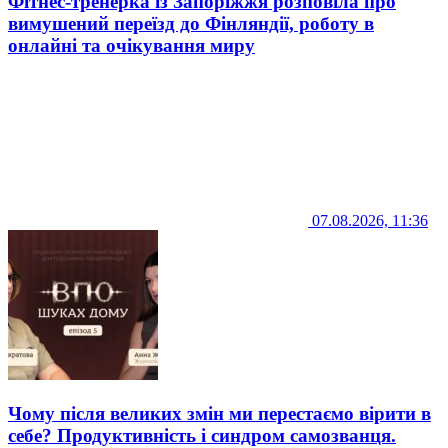
Фітнес-тренерка із Запоріжжя розповіла про
вимушений переїзд до Фінляндії, роботу в
онлайні та очікування миру
07.08.2026, 11:36
Чому після великих змін ми перестаємо вірити в
себе? Продуктивність і синдром самозванця.