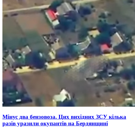
Мінус два бензовоза. Цих вихідних ЗСУ кілька
разів уразили окупантів на Бердянщині