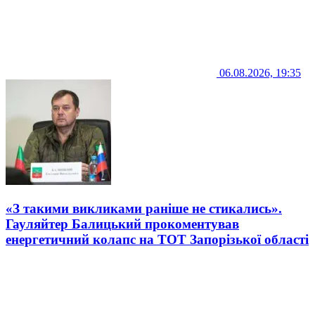
06.08.2026, 19:35
«З такими викликами раніше не стикались».
Гауляйтер Балицький прокоментував
енергетичний колапс на ТОТ Запорізької області