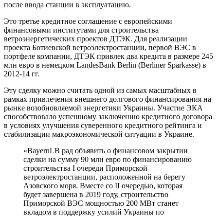
после ввода станции в эксплуатацию.
Это третье кредитное соглашение с европейскими
финансовыми институтами для строительства
ветроэнергетических проектов ДТЭК. Для реализации
проекта Ботиевской ветроэлектростанции, первой ВЭС в
портфеле компании, ДТЭК привлек два кредита в размере 245
млн евро в немецком LandesBank Berlin (Berliner Sparkasse) в
2012-14 гг.
Эту сделку можно считать одной из самых масштабных в
рамках привлечения внешнего долгового финансирования на
рынке возобновляемой энергетики Украины. Участие ЭКА
способствовало успешному заключению кредитного договора
в условиях улучшения суверенного кредитного рейтинга и
стабилизации макроэкономической ситуации в Украине.
«BayernLB рад объявить о финансовом закрытии
сделки на сумму 90 млн евро по финансированию
строительства I очереди Приморской
ветроэлектростанции, расположенной на берегу
Азовского моря. Вместе со II очередью, которая
будет завершена в 2019 году, строительство
Приморской ВЭС мощностью 200 МВт станет
вкладом в поддержку усилий Украины по