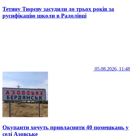
Тетяну Тюрєву засудили до трьох років за
русифікацію школи в Радолівці
05.08.2026, 11:48
Окупанти хочуть привласнити 40 помешкань у
селі Азовське