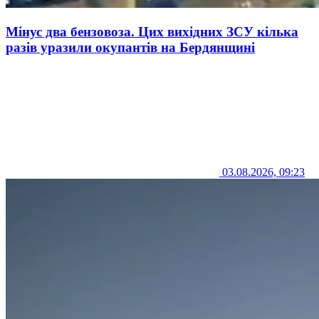
Мінус два бензовоза. Цих вихідних ЗСУ кілька
разів уразили окупантів на Бердянщині
03.08.2026, 09:23