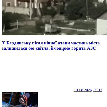
У Бердянську після нічної атаки частина міста
залишилася без світла, ймовірно горить АЗС
01.08.2026, 09:17