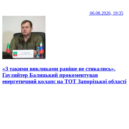
06.08.2026, 19:35
«З такими викликами раніше не стикались».
Гауляйтер Балицький прокоментував
енергетичний колапс на ТОТ Запорізької області