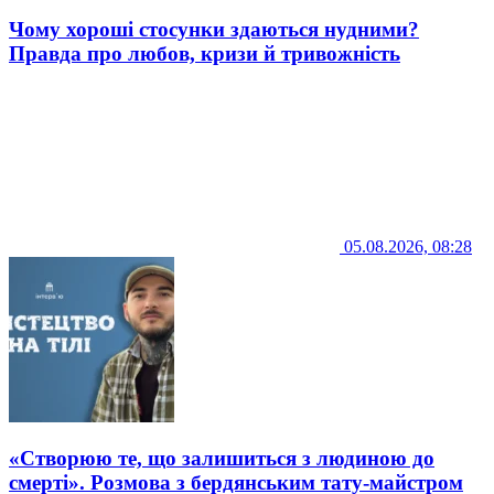
Чому хороші стосунки здаються нудними?
Правда про любов, кризи й тривожність
05.08.2026, 08:28
«Створюю те, що залишиться з людиною до
смерті». Розмова з бердянським тату-майстром