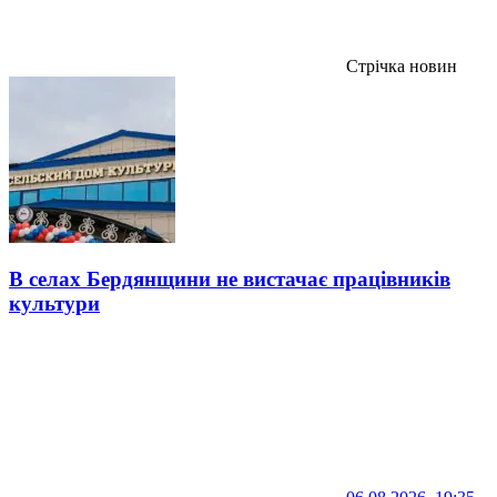
Стрічка новин
В селах Бердянщини не вистачає працівників
культури