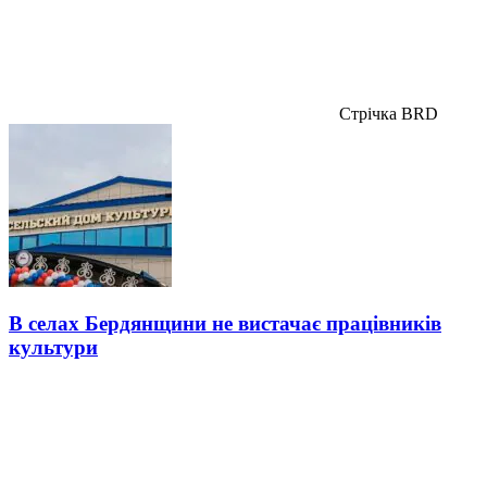
Стрічка BRD
В селах Бердянщини не вистачає працівників
культури