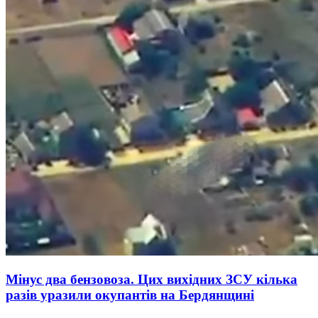
Мінус два бензовоза. Цих вихідних ЗСУ кілька
разів уразили окупантів на Бердянщині