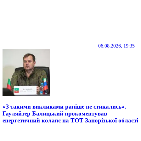
06.08.2026, 19:35
«З такими викликами раніше не стикались».
Гауляйтер Балицький прокоментував
енергетичний колапс на ТОТ Запорізької області