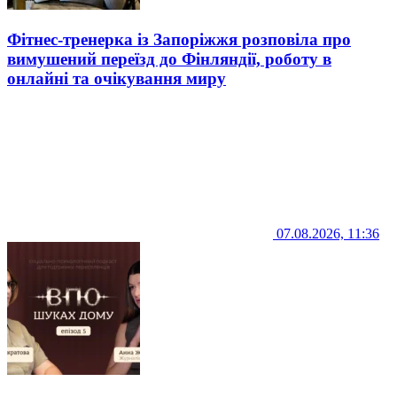
Фітнес-тренерка із Запоріжжя розповіла про
вимушений переїзд до Фінляндії, роботу в
онлайні та очікування миру
07.08.2026, 11:36