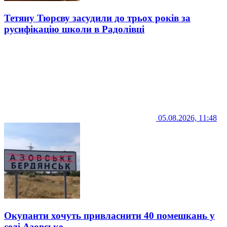
Тетяну Тюрєву засудили до трьох років за
русифікацію школи в Радолівці
05.08.2026, 11:48
Окупанти хочуть привласнити 40 помешкань у
селі Азовське