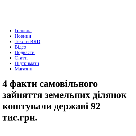
Головна
Новини
Тексти BRD
Відео
Подкасти
Статті
Підтримати
Магазин
4 факти самовільного
зайняття земельних ділянок
коштували державі 92
тис.грн.