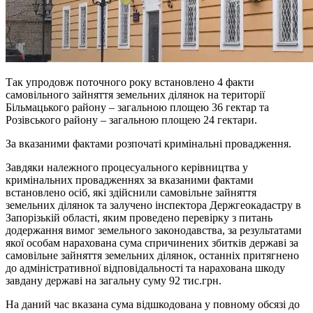
Так упродовж поточного року встановлено 4 факти
самовільного зайняття земельних ділянок на території
Більмацького району – загальною площею 36 гектар та
Розівського району – загальною площею 24 гектари.
За вказаними фактами розпочаті кримінальні провадження.
Завдяки належного процесуального керівництва у
кримінальних провадженнях за вказаними фактами
встановлено осіб, які здійснили самовільне зайняття
земельних ділянок та залучено інспектора Держгеокадастру в
Запорізькій області, яким проведено перевірку з питань
додержання вимог земельного законодавства, за результатами
якої особам нарахована сума спричинених збитків державі за
самовільне зайняття земельних ділянок, останніх притягнено
до адміністративної відповідальності та нарахована шкоду
завдану державі на загальну суму 92 тис.грн.
На даний час вказана сума відшкодована у повному обсязі до