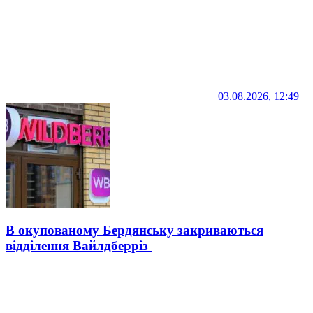
03.08.2026, 12:49
В окупованому Бердянську закриваються
відділення Вайлдберріз