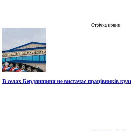
Стрічка новин
В селах Бердянщини не вистачає працівників кул