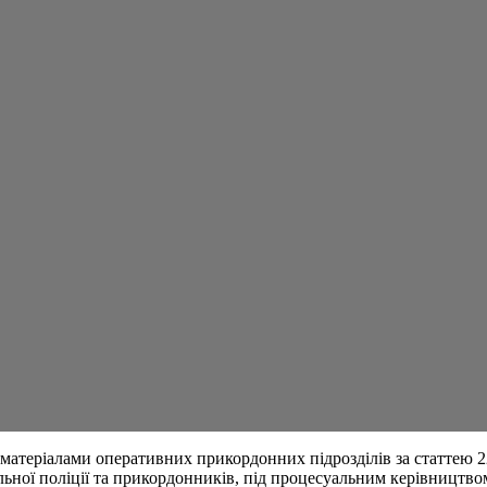
 матеріалами оперативних прикордонних підрозділів за статтею 
нальної поліції та прикордонників, під процесуальним керівницт