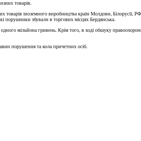
цизних товарів.
их товарів іноземного виробництва країн Молдови, Білорусії, РФ,
які порушники збували в торгових місцях Бердянська.
дного мільйона гривень. Крім того, в ході обшуку правоохоронц
тавин порушення та кола причетних осіб.