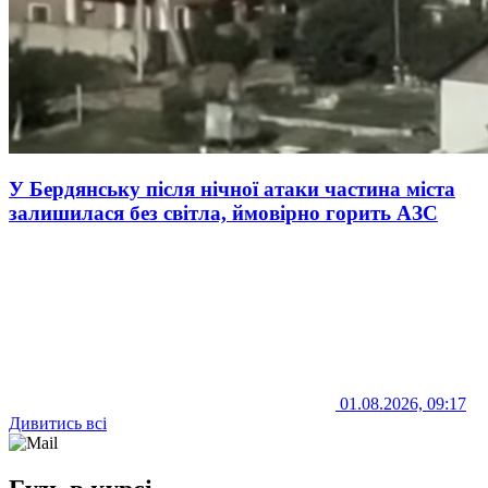
У Бердянську після нічної атаки частина міста
залишилася без світла, ймовірно горить АЗС
01.08.2026, 09:17
Дивитись всі