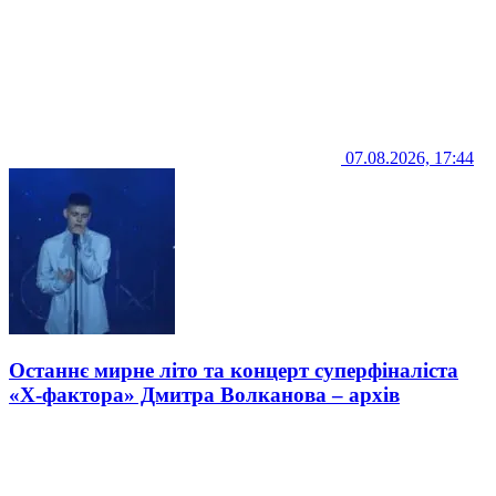
07.08.2026, 17:44
Останнє мирне літо та концерт суперфіналіста
«Х-фактора» Дмитра Волканова – архів