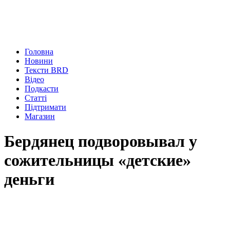
Головна
Новини
Тексти BRD
Відео
Подкасти
Статті
Підтримати
Магазин
Бердянец подворовывал у
сожительницы «детские»
деньги