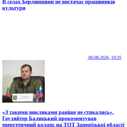
В селах Бердянщини не вистачає працівників
культури
06.08.2026, 19:35
«З такими викликами раніше не стикались».
Гауляйтер Балицький прокоментував
енергетичний колапс на ТОТ Запорізької області