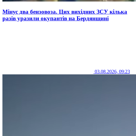
Мінус два бензовоза. Цих вихідних ЗСУ кілька
разів уразили окупантів на Бердянщині
03.08.2026, 09:23