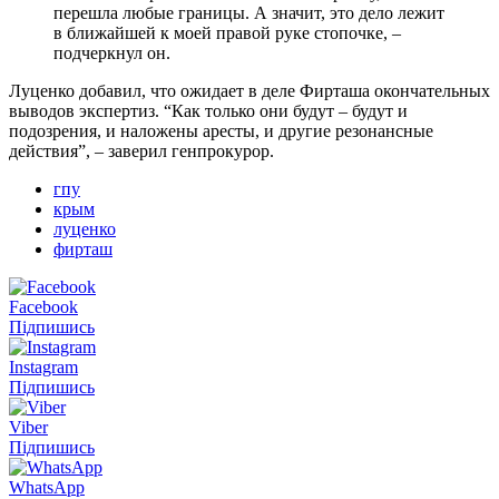
перешла любые границы. А значит, это дело лежит
в ближайшей к моей правой руке стопочке, –
подчеркнул он.
Луценко добавил, что ожидает в деле Фирташа окончательных
выводов экспертиз. “Как только они будут – будут и
подозрения, и наложены аресты, и другие резонансные
действия”, – заверил генпрокурор.
гпу
крым
луценко
фирташ
Facebook
Підпишись
Instagram
Підпишись
Viber
Підпишись
WhatsApp