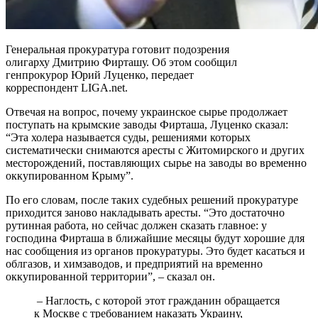
Генеральная прокуратура готовит подозрения
олигарху Дмитрию Фирташу. Об этом сообщил
генпрокурор Юрий Луценко, передает
корреспондент LIGA.net.
Отвечая на вопрос, почему украинское сырье продолжает
поступать на крымские заводы Фирташа, Луценко сказал:
“Эта холера называется суды, решениями которых
систематически снимаются аресты с Житомирского и других
месторождений, поставляющих сырье на заводы во временно
оккупированном Крыму”.
По его словам, после таких судебных решений прокуратуре
приходится заново накладывать аресты. “Это достаточно
рутинная работа, но сейчас должен сказать главное: у
господина Фирташа в ближайшие месяцы будут хорошие для
нас сообщения из органов прокуратуры. Это будет касаться и
облгазов, и химзаводов, и предприятий на временно
оккупированной территории”, – сказал он.
– Наглость, с которой этот гражданин обращается
к Москве с требованием наказать Украину,