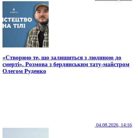
«Створюю те, що залишиться з людиною до
смерті». Розмова з бердянським тату-майстром
Олегом Руденко
04.08.2026, 14:16