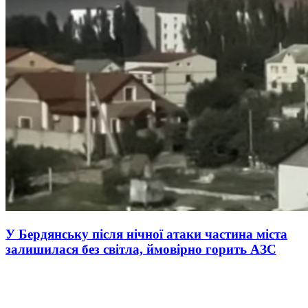
У Бердянську після нічної атаки частина міста
залишилася без світла, ймовірно горить АЗС