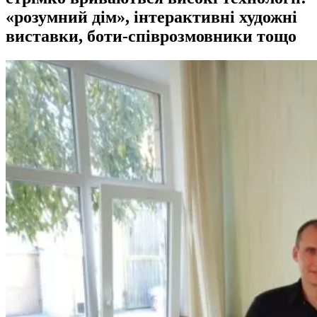
«розумний дім», інтерактивні художні
виставки, боти-співрозмовники тощо