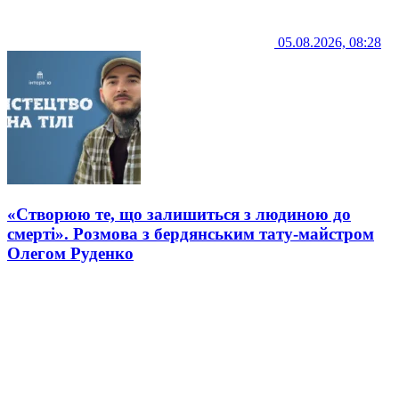
05.08.2026, 08:28
«Створюю те, що залишиться з людиною до
смерті». Розмова з бердянським тату-майстром
Олегом Руденко