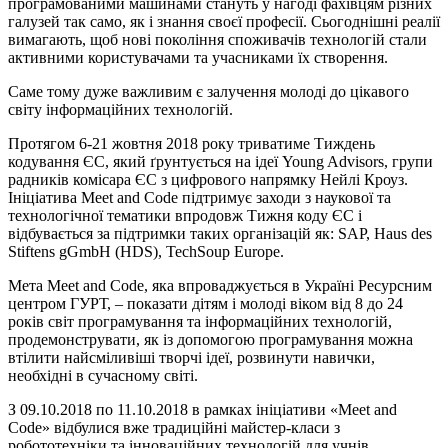
програмованими машинами стануть у нагоді фахівцям різних
галузей так само, як і знання своєї професії. Сьогоднішні реалії
вимагають, щоб нові покоління споживачів технологій стали
активними користувачами та учасниками їх створення.
Саме тому дуже важливим є залучення молоді до цікавого
світу інформаційних технологій.
Протягом 6-21 жовтня 2018 року триватиме Тиждень
кодування ЄС, який ґрунтується на ідеї Young Advisors, групи
радників комісара ЄС з цифрового напрямку Нейлі Кроуз.
Ініціатива Meet and Code підтримує заходи з наукової та
технологічної тематики впродовж Тижня коду ЄС і
відбувається за підтримки таких організацій як: SAP, Haus des
Stiftens gGmbH (HDS), TechSoup Europe.
Мета Meet and Code, яка впроваджується в Україні Ресурсним
центром ГУРТ, – показати дітям і молоді віком від 8 до 24
років світ програмування та інформаційних технологій,
продемонструвати, як із допомогою програмування можна
втілити найсміливіші творчі ідеї, розвинути навички,
необхідні в сучасному світі.
З 09.10.2018 по 11.10.2018 в рамках ініціативи «Meet and
Code» відбулися вже традиційні майстер-класи з
робототехніки та інноваційних технологій для учнів