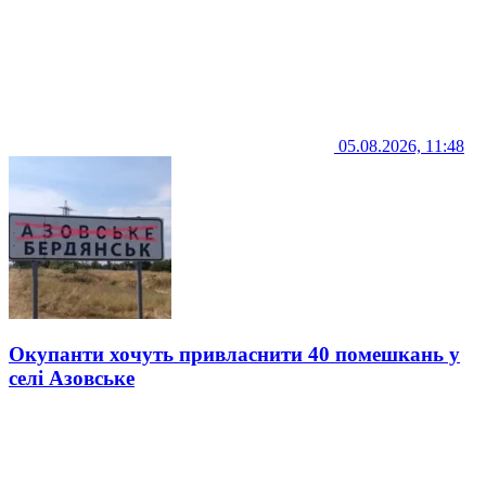
05.08.2026, 11:48
Окупанти хочуть привласнити 40 помешкань у
селі Азовське