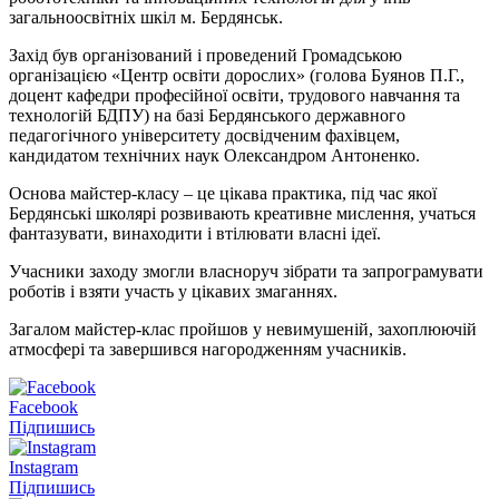
загальноосвітніх шкіл м. Бердянськ.
Захід був організований і проведений Громадською
організацією «Центр освіти дорослих» (голова Буянов П.Г.,
доцент кафедри професійної освіти, трудового навчання та
технологій БДПУ) на базі Бердянського державного
педагогічного університету досвідченим фахівцем,
кандидатом технічних наук Олександром Антоненко.
Основа майстер-класу – це цікава практика, під час якої
Бердянські школярі розвивають креативне мислення, учаться
фантазувати, винаходити і втілювати власні ідеї.
Учасники заходу змогли власноруч зібрати та запрограмувати
роботів і взяти участь у цікавих змаганнях.
Загалом майстер-клас пройшов у невимушеній, захоплюючій
атмосфері та завершився нагородженням учасників.
Facebook
Підпишись
Instagram
Підпишись