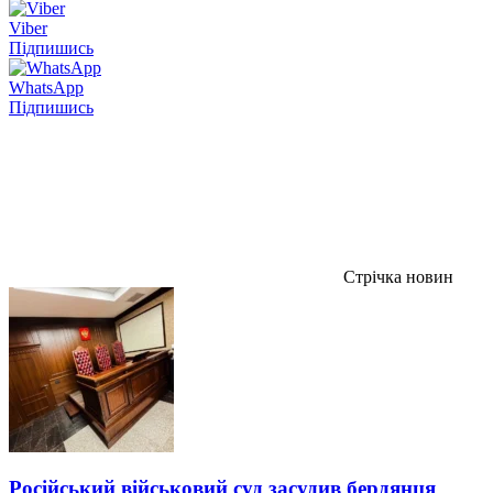
Viber
Підпишись
WhatsApp
Підпишись
Стрічка новин
Російський військовий суд засудив бердянця