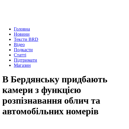
Головна
Новини
Тексти BRD
Відео
Подкасти
Статті
Підтримати
Магазин
В Бердянську придбають
камери з функцією
розпізнавання облич та
автомобільних номерів