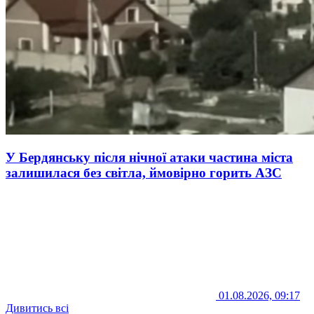
У Бердянську після нічної атаки частина міста
залишилася без світла, ймовірно горить АЗС
01.08.2026, 09:17
Дивитись всі