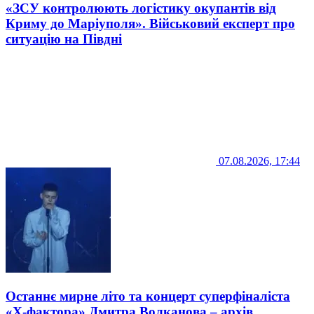
«ЗСУ контролюють логістику окупантів від
Криму до Маріуполя». Військовий експерт про
ситуацію на Півдні
07.08.2026, 17:44
Останнє мирне літо та концерт суперфіналіста
«Х-фактора» Дмитра Волканова – архів