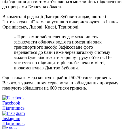
під’єднання до системи з’являється можливість підключення
до програми Безпечна область.
В коментарі редакції Дмитро Зубович додав, що такі
“інтелектуальні” камери успішно використовують в Івано-
Франківську, Львові, Києві, Тернополі.
– Програмне забезпечення дає можливість
зафіксувати обличчя водія та номерний знак
транспортного засобу. Зафіксоване фото
передається до бази і вже через загальну систему
можна буде відстежити маршрут руху об’єкта. Це
має суттєво підвищити рівень безпеки в місті, –
прокоментував Дмитро Зубович.
Одна така камера коштує в районі 50-70 тисяч гривень.
Всього, з урахуванням серверу та ін. обладнання програму
планують збільшити на 600 тисяч гривень.
Facebook
Підпишись
Instagram
Підпишись