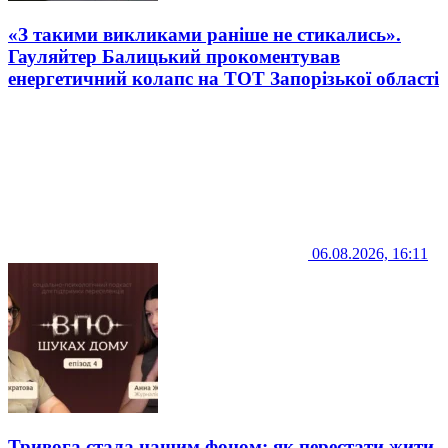
«З такими викликами раніше не стикались».
Гауляйтер Балицький прокоментував
енергетичний колапс на ТОТ Запорізької області
06.08.2026, 16:11
Тривога стала нашим фоном: як перестати жити