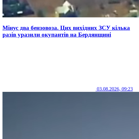
Мінус два бензовоза. Цих вихідних ЗСУ кілька
разів уразили окупантів на Бердянщині
03.08.2026, 09:23