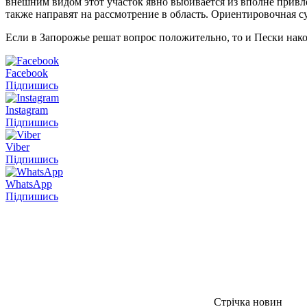
внешним видом этот участок явно выбивается из вполне привл
также направят на рассмотрение в область. Ориентировочная су
Если в Запорожье решат вопрос положительно, то и Пески нако
Facebook
Підпишись
Instagram
Підпишись
Viber
Підпишись
WhatsApp
Підпишись
Стрічка новин