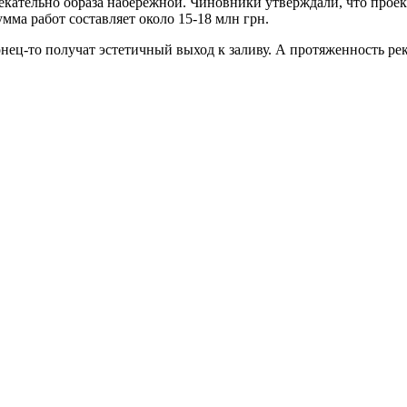
екательно образа набережной. Чиновники утверждали, что проек
мма работ составляет около 15-18 млн грн.
нец-то получат эстетичный выход к заливу. А протяженность ре