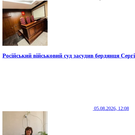
Російський військовий суд засудив бердянця Серг
05.08.2026, 12:08