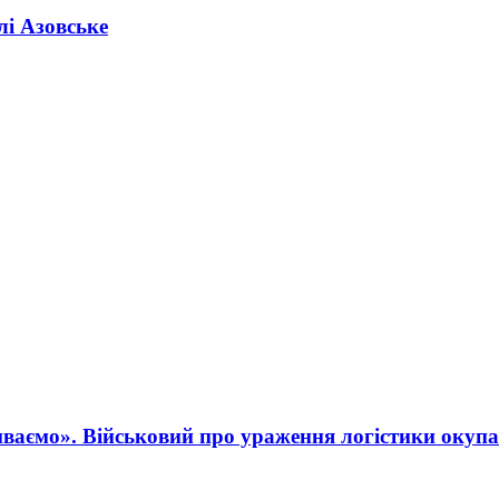
лі Азовське
ваємо». Військовий про ураження логістики окупа