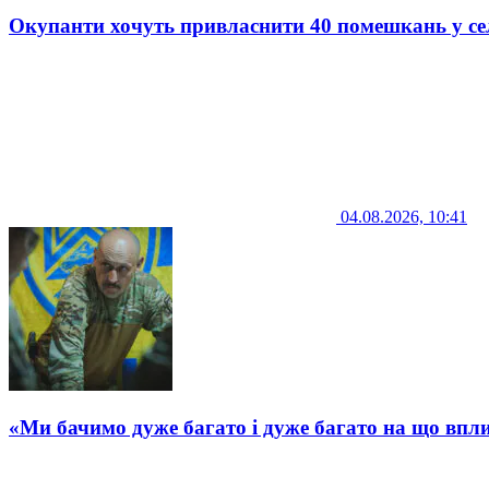
Окупанти хочуть привласнити 40 помешкань у се
04.08.2026, 10:41
«Ми бачимо дуже багато і дуже багато на що впли