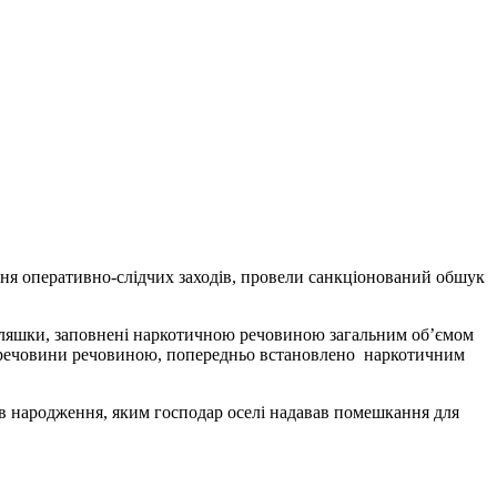
ення оперативно-слідчих заходів, провели санкціонований обшук
пляшки, заповнені наркотичною речовиною загальним об’ємом
ї речовини речовиною, попередньо встановлено наркотичним
ів народження, яким господар оселі надавав помешкання для