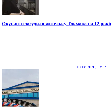
Окупанти засудили жительку Токмака на 12 рокі
07.08.2026, 13:12