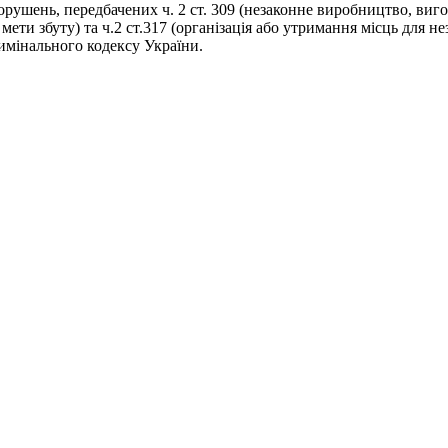
ушень, передбачених ч. 2 ст. 309 (незаконне виробництво, виго
 мети збуту) та ч.2 ст.317 (організація або утримання місць для
имінального кодексу України.