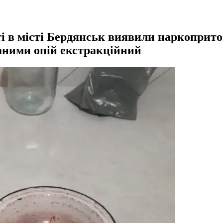
ті в місті Бердянськ виявили наркоприт
аними опій екстракційний