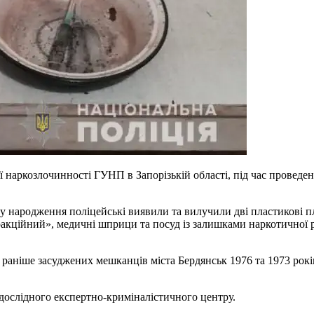
ії наркозлочинності ГУНП в Запорізькій області, під час провед
у народження поліцейські виявили та вилучили дві пластикові 
тракційний», медичні шприци та посуд із залишками наркотично
 раніше засуджених мешканців міста Бердянськ 1976 та 1973 рок
дослідного експертно-криміналістичного центру.