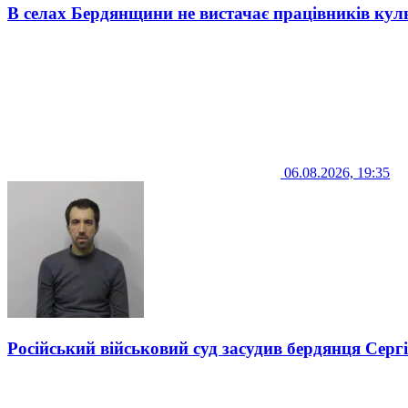
В селах Бердянщини не вистачає працівників кул
06.08.2026, 19:35
Російський військовий суд засудив бердянця Серг