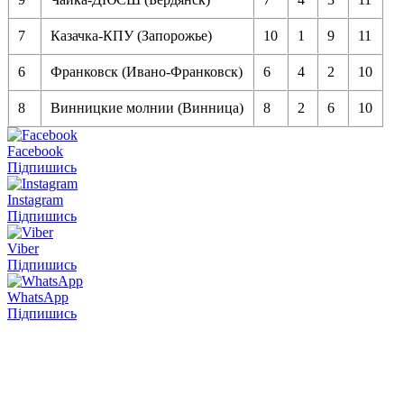
7
Казачка-КПУ (Запорожье)
10
1
9
11
6
Франковск (Ивано-Франковск)
6
4
2
10
8
Винницкие молнии (Винница)
8
2
6
10
Facebook
Підпишись
Instagram
Підпишись
Viber
Підпишись
WhatsApp
Підпишись