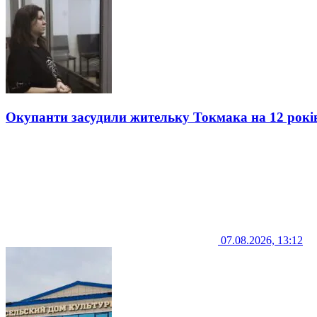
Окупанти засудили жительку Токмака на 12 рокі
07.08.2026, 13:12