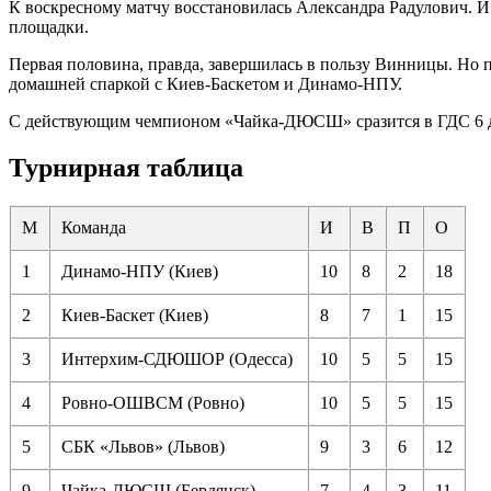
К воскресному матчу восстановилась Александра Радулович. 
площадки.
Первая половина, правда, завершилась в пользу Винницы. Но 
домашней спаркой с Киев-Баскетом и Динамо-НПУ.
С действующим чемпионом «Чайка-ДЮСШ» сразится в ГДС 6 дек
Турнирная таблица
М
Команда
И
В
П
О
1
Динамо-НПУ (Киев)
10
8
2
18
2
Киев-Баскет (Киев)
8
7
1
15
3
Интерхим-СДЮШОР (Одесса)
10
5
5
15
4
Ровно-ОШВСМ (Ровно)
10
5
5
15
5
СБК «Львов» (Львов)
9
3
6
12
9
Чайка-ДЮСШ (Бердянск)
7
4
3
11