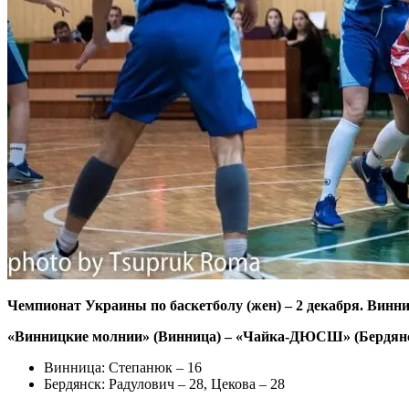
Чемпионат Украины по баскетболу (жен) –
2 декабря. Винни
«Винницкие молнии» (Винница) – «Чайка-ДЮСШ» (Бердянск) – 
Винница: Степанюк – 16
Бердянск: Радулович – 28, Цекова – 28